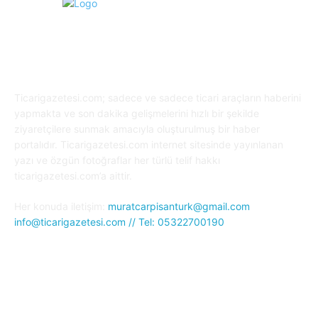
HAKKIMIZDA
Ticarigazetesi.com; sadece ve sadece ticari araçların haberini
yapmakta ve son dakika gelişmelerini hızlı bir şekilde
ziyaretçilere sunmak amacıyla oluşturulmuş bir haber
portalıdır. Ticarigazetesi.com internet sitesinde yayınlanan
yazı ve özgün fotoğraflar her türlü telif hakkı
ticarigazetesi.com’a aittir.
Her konuda iletişim:
muratcarpisanturk@gmail.com
info@ticarigazetesi.com // Tel: 05322700190
BENİ TAKİP ET