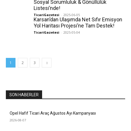
Sosyal Sorumluluk & Gönüllülük
Listesi’nde!
TicariGazetesi
-
2025-06-05
Karsan’dan Ulaşımda Net Sıfır Emisyon
Yol Haritası Projesi’ne Tam Destek!
TicariGazetesi
-
2025-05-04
1
2
3
SON HABERLER
Opel Hafif Ticari Araç Ağustos Ayı Kampanyası
2026-08-07