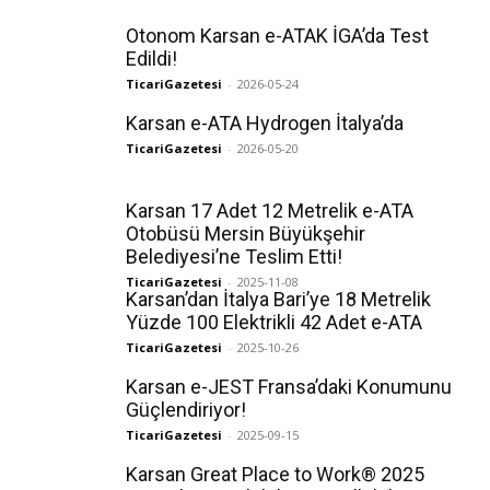
Otonom Karsan e-ATAK İGA’da Test
Edildi!
TicariGazetesi
-
2026-05-24
Karsan e-ATA Hydrogen İtalya’da
TicariGazetesi
-
2026-05-20
Karsan 17 Adet 12 Metrelik e-ATA
Otobüsü Mersin Büyükşehir
Belediyesi’ne Teslim Etti!
TicariGazetesi
-
2025-11-08
Karsan’dan İtalya Bari’ye 18 Metrelik
Yüzde 100 Elektrikli 42 Adet e-ATA
TicariGazetesi
-
2025-10-26
Karsan e-JEST Fransa’daki Konumunu
Güçlendiriyor!
TicariGazetesi
-
2025-09-15
Karsan Great Place to Work® 2025