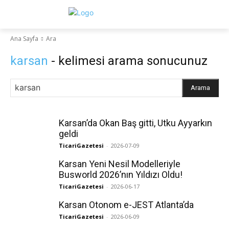
Ana Sayfa
Ara
karsan
- kelimesi arama sonucunuz
Arama
Karsan’da Okan Baş gitti, Utku Ayyarkın
geldi
TicariGazetesi
-
2026-07-09
Karsan Yeni Nesil Modelleriyle
Busworld 2026’nın Yıldızı Oldu!
TicariGazetesi
-
2026-06-17
Karsan Otonom e-JEST Atlanta’da
TicariGazetesi
-
2026-06-09