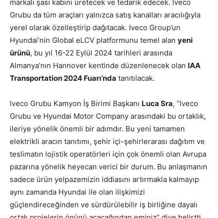
markalı şasi kabini üretecek ve tedarik edecek. Iveco
Grubu da tüm araçları yalnızca satış kanalları aracılığıyla
yerel olarak özelleştirip dağıtacak. Iveco Group’un
Hyundai’nin Global eLCV platformunu temel alan
yeni
ürünü
, bu yıl 16-22 Eylül 2024 tarihleri arasında
Almanya’nın Hannover kentinde düzenlenecek olan
IAA
Transportation 2024 Fuarı’nda
tanıtılacak.
Iveco Grubu Kamyon İş Birimi Başkanı
Luca Sra
, “Iveco
Grubu ve Hyundai Motor Company arasındaki bu ortaklık,
ileriye yönelik önemli bir adımdır. Bu yeni tamamen
elektrikli aracın tanıtımı, şehir içi-şehirlerarası dağıtım ve
teslimatın lojistik operatörleri için çok önemli olan Avrupa
pazarına yönelik heyecan verici bir durum. Bu anlaşmanın
sadece ürün yelpazemizin iddiasını artırmakla kalmayıp
aynı zamanda Hyundai ile olan ilişkimizi
güçlendireceğinden ve sürdürülebilir iş birliğine dayalı
ortak projelerin önünü açacağından eminiz” diye belirtti.