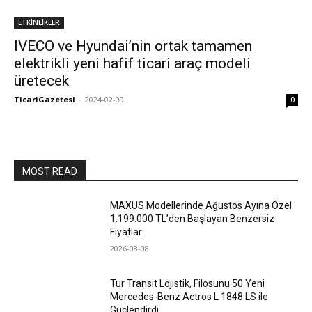
ETKİNLİKLER
IVECO ve Hyundai’nin ortak tamamen
elektrikli yeni hafif ticari araç modeli
üretecek
TicariGazetesi
-
2024-02-09
0
MOST READ
MAXUS Modellerinde Ağustos Ayına Özel
1.199.000 TL’den Başlayan Benzersiz
Fiyatlar
2026-08-08
Tur Transit Lojistik, Filosunu 50 Yeni
Mercedes-Benz Actros L 1848 LS ile
Güçlendirdi