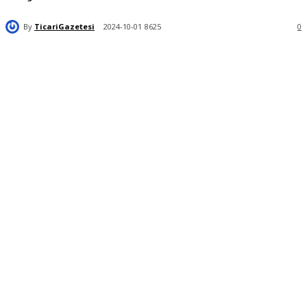
By
TicariGazetesi
2024-10-01
8625
0