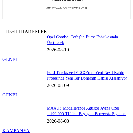
https://www.ticarigazetesi.com
İLGİLİ HABERLER
Opel Combo, Tofaş’ın Bursa Fabrikasında
Üretilecek
2026-08-10
GENEL
Ford Trucks ve IVECO’nun Yeni Nesil Kabin
Projesinde Yeni Bir Dönemin Kapısı Aralanıyor
2026-08-09
GENEL
MAXUS Modellerinde Ağustos Ayına Özel
1.199.000 TL’den Başlayan Benzersiz Fiyatlar
2026-08-08
KAMPANYA