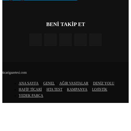
BENİ TAKİP ET
ticarigazetesi.com
ANA SAYFA
GENEL
AĞIR VASITALAR
DENİZ YOLU
HAFİF TİCARİ
HTA TEST
KAMPANYA
LOJİSTİK
YEDEK PARÇA