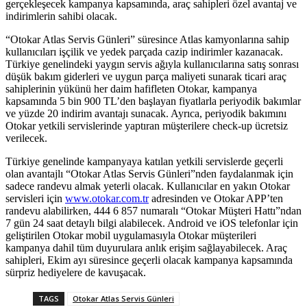
gerçekleşecek kampanya kapsamında, araç sahipleri özel avantaj ve
indirimlerin sahibi olacak.
“Otokar Atlas Servis Günleri” süresince Atlas kamyonlarına sahip
kullanıcıları işçilik ve yedek parçada cazip indirimler kazanacak.
Türkiye genelindeki yaygın servis ağıyla kullanıcılarına satış sonrası
düşük bakım giderleri ve uygun parça maliyeti sunarak ticari araç
sahiplerinin yükünü her daim hafifleten Otokar, kampanya
kapsamında 5 bin 900 TL’den başlayan fiyatlarla periyodik bakımlar
ve yüzde 20 indirim avantajı sunacak. Ayrıca, periyodik bakımını
Otokar yetkili servislerinde yaptıran müşterilere check-up ücretsiz
verilecek.
Türkiye genelinde kampanyaya katılan yetkili servislerde geçerli
olan avantajlı “Otokar Atlas Servis Günleri”nden faydalanmak için
sadece randevu almak yeterli olacak. Kullanıcılar en yakın Otokar
servisleri için
www.otokar.com.tr
adresinden ve Otokar APP’ten
randevu alabilirken, 444 6 857 numaralı “Otokar Müşteri Hattı”ndan
7 gün 24 saat detaylı bilgi alabilecek. Android ve iOS telefonlar için
geliştirilen Otokar mobil uygulamasıyla Otokar müşterileri
kampanya dahil tüm duyurulara anlık erişim sağlayabilecek. Araç
sahipleri, Ekim ayı süresince geçerli olacak kampanya kapsamında
sürpriz hediyelere de kavuşacak.
TAGS
Otokar Atlas Servis Günleri