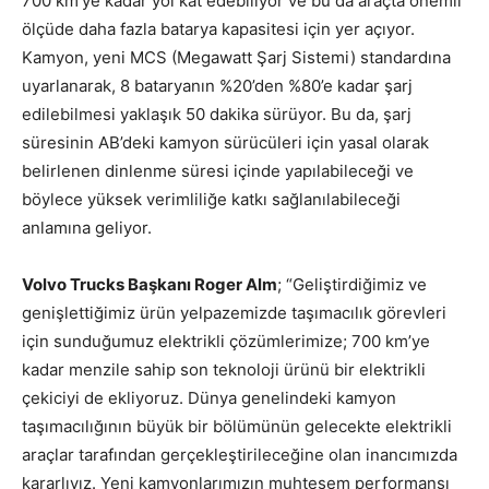
700 km’ye kadar yol kat edebiliyor ve bu da araçta önemli
ölçüde daha fazla batarya kapasitesi için yer açıyor.
Kamyon, yeni MCS (Megawatt Şarj Sistemi) standardına
uyarlanarak, 8 bataryanın %20’den %80’e kadar şarj
edilebilmesi yaklaşık 50 dakika sürüyor. Bu da, şarj
süresinin AB’deki kamyon sürücüleri için yasal olarak
belirlenen dinlenme süresi içinde yapılabileceği ve
böylece yüksek verimliliğe katkı sağlanılabileceği
anlamına geliyor.
Volvo Trucks Başkanı Roger Alm
; “Geliştirdiğimiz ve
genişlettiğimiz ürün yelpazemizde taşımacılık görevleri
için sunduğumuz elektrikli çözümlerimize; 700 km’ye
kadar menzile sahip son teknoloji ürünü bir elektrikli
çekiciyi de ekliyoruz. Dünya genelindeki kamyon
taşımacılığının büyük bir bölümünün gelecekte elektrikli
araçlar tarafından gerçekleştirileceğine olan inancımızda
kararlıyız. Yeni kamyonlarımızın muhteşem performansı