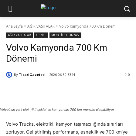
Ana Sayfa
AĞIR VASITALAR
Volvo Kamyonda 700 Km Dönemi
AĞIR VASITALAR
GENEL
MOBİLİTE DÜNYASI
Volvo Kamyonda 700 Km
Dönemi
By
TicariGazetesi
2026-06-30
3344
0
Volvo'nun yeni elektrikli çekici ve kamyonları 700 km menzile ulaşabiliyor
Volvo Trucks, elektrikli kamyon taşımacılığında sınırları
zorluyor. Geliştirilmiş performans, esneklik ve 700 km’ye