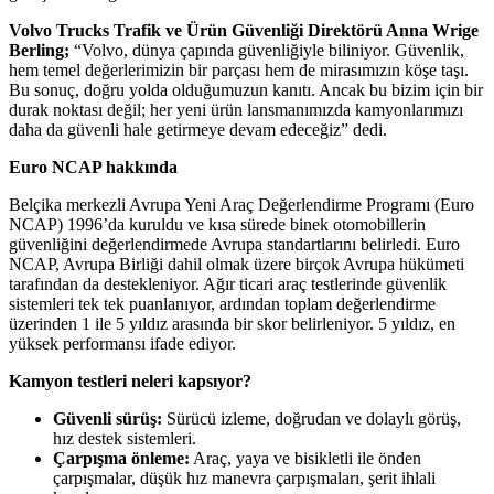
Volvo Trucks Trafik ve Ürün Güvenliği Direktörü Anna Wrige
Berling;
“Volvo, dünya çapında güvenliğiyle biliniyor. Güvenlik,
hem temel değerlerimizin bir parçası hem de mirasımızın köşe taşı.
Bu sonuç, doğru yolda olduğumuzun kanıtı. Ancak bu bizim için bir
durak noktası değil; her yeni ürün lansmanımızda kamyonlarımızı
daha da güvenli hale getirmeye devam edeceğiz” dedi.
Euro NCAP hakkında
Belçika merkezli Avrupa Yeni Araç Değerlendirme Programı (Euro
NCAP) 1996’da kuruldu ve kısa sürede binek otomobillerin
güvenliğini değerlendirmede Avrupa standartlarını belirledi. Euro
NCAP, Avrupa Birliği dahil olmak üzere birçok Avrupa hükümeti
tarafından da destekleniyor. Ağır ticari araç testlerinde güvenlik
sistemleri tek tek puanlanıyor, ardından toplam değerlendirme
üzerinden 1 ile 5 yıldız arasında bir skor belirleniyor. 5 yıldız, en
yüksek performansı ifade ediyor.
Kamyon testleri neleri kapsıyor?
Güvenli sürüş:
Sürücü izleme, doğrudan ve dolaylı görüş,
hız destek sistemleri.
Çarpışma önleme:
Araç, yaya ve bisikletli ile önden
çarpışmalar, düşük hız manevra çarpışmaları, şerit ihlali