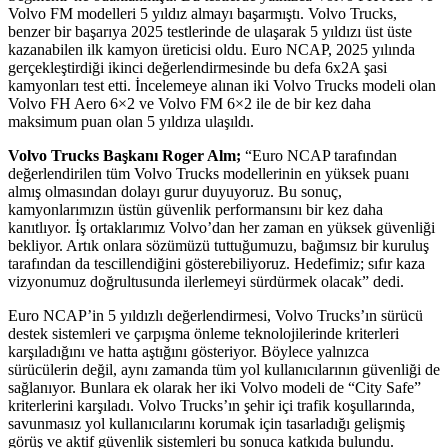
Volvo FM modelleri 5 yıldız almayı başarmıştı. Volvo Trucks,
benzer bir başarıya 2025 testlerinde de ulaşarak 5 yıldızı üst üste
kazanabilen ilk kamyon üreticisi oldu. Euro NCAP, 2025 yılında
gerçekleştirdiği ikinci değerlendirmesinde bu defa 6x2A şasi
kamyonları test etti. İncelemeye alınan iki Volvo Trucks modeli olan
Volvo FH Aero 6×2 ve Volvo FM 6×2 ile de bir kez daha
maksimum puan olan 5 yıldıza ulaşıldı.
Volvo Trucks Başkanı Roger Alm;
“Euro NCAP tarafından
değerlendirilen tüm Volvo Trucks modellerinin en yüksek puanı
almış olmasından dolayı gurur duyuyoruz. Bu sonuç,
kamyonlarımızın üstün güvenlik performansını bir kez daha
kanıtlıyor. İş ortaklarımız Volvo’dan her zaman en yüksek güvenliği
bekliyor. Artık onlara sözümüzü tuttuğumuzu, bağımsız bir kuruluş
tarafından da tescillendiğini gösterebiliyoruz. Hedefimiz; sıfır kaza
vizyonumuz doğrultusunda ilerlemeyi sürdürmek olacak” dedi.
Euro NCAP’in 5 yıldızlı değerlendirmesi, Volvo Trucks’ın sürücü
destek sistemleri ve çarpışma önleme teknolojilerinde kriterleri
karşıladığını ve hatta aştığını gösteriyor. Böylece yalnızca
sürücülerin değil, aynı zamanda tüm yol kullanıcılarının güvenliği de
sağlanıyor. Bunlara ek olarak her iki Volvo modeli de “City Safe”
kriterlerini karşıladı. Volvo Trucks’ın şehir içi trafik koşullarında,
savunmasız yol kullanıcılarını korumak için tasarladığı gelişmiş
görüş ve aktif güvenlik sistemleri bu sonuca katkıda bulundu.