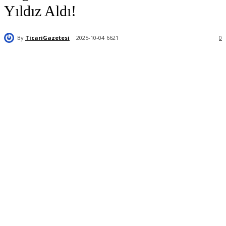
Yıldız Aldı!
By
TicariGazetesi
2025-10-04
6621
0