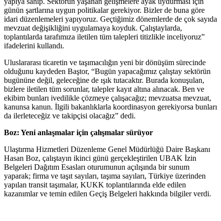
yapıya sahip. Sektörün yaşanan gelişmelere ayak uydurması için
günün şartlarına uygun politikalar gerekiyor. Bizler de buna göre
idari düzenlemeleri yapıyoruz. Geçtiğimiz dönemlerde de çok sayıda
mevzuat değişikliğini uygulamaya koyduk. Çalıştaylarda,
toplantılarda tarafımıza iletilen tüm talepleri titizlikle inceliyoruz”
ifadelerini kullandı.
Uluslararası ticaretin ve taşımacılığın yeni bir dönüşüm sürecinde
olduğunu kaydeden Baştor, “Bugün yapacağımız çalıştay sektörün
bugününe değil, geleceğine de ışık tutacaktır. Burada konuşulan,
bizlere iletilen tüm sorunlar, talepler kayıt altına alınacak. Ben ve
ekibim bunları ivedilikle çözmeye çalışacağız; mevzuatsa mevzuat,
kanunsa kanun. İlgili bakanlıklarla koordinasyon gerekiyorsa bunları
da ilerleteceğiz ve takipçisi olacağız” dedi.
Boz: Yeni anlaşmalar için çalışmalar sürüyor
Ulaştırma Hizmetleri Düzenleme Genel Müdürlüğü Daire Başkanı
Hasan Boz, çalıştayın ikinci günü gerçekleştirilen UBAK İzin
Belgeleri Dağıtım Esasları oturumunun açılışında bir sunum
yaparak; firma ve taşıt sayıları, taşıma sayıları, Türkiye üzerinden
yapılan transit taşımalar, KUKK toplantılarında elde edilen
kazanımlar ve temin edilen Geçiş Belgeleri hakkında bilgiler verdi.