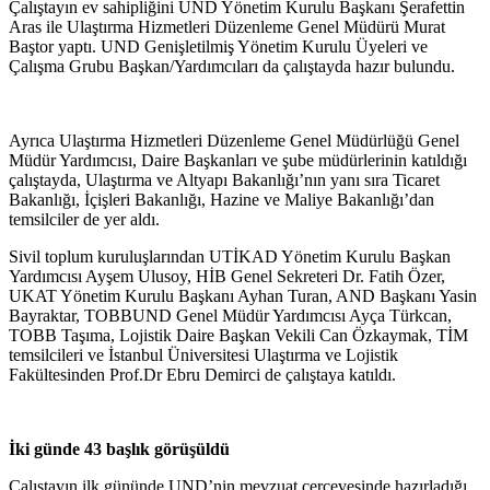
Çalıştayın ev sahipliğini UND Yönetim Kurulu Başkanı Şerafettin
Aras ile Ulaştırma Hizmetleri Düzenleme Genel Müdürü Murat
Baştor yaptı. UND Genişletilmiş Yönetim Kurulu Üyeleri ve
Çalışma Grubu Başkan/Yardımcıları da çalıştayda hazır bulundu.
Ayrıca Ulaştırma Hizmetleri Düzenleme Genel Müdürlüğü Genel
Müdür Yardımcısı, Daire Başkanları ve şube müdürlerinin katıldığı
çalıştayda, Ulaştırma ve Altyapı Bakanlığı’nın yanı sıra Ticaret
Bakanlığı, İçişleri Bakanlığı, Hazine ve Maliye Bakanlığı’dan
temsilciler de yer aldı.
Sivil toplum kuruluşlarından UTİKAD Yönetim Kurulu Başkan
Yardımcısı Ayşem Ulusoy, HİB Genel Sekreteri Dr. Fatih Özer,
UKAT Yönetim Kurulu Başkanı Ayhan Turan, AND Başkanı Yasin
Bayraktar, TOBBUND Genel Müdür Yardımcısı Ayça Türkcan,
TOBB Taşıma, Lojistik Daire Başkan Vekili Can Özkaymak, TİM
temsilcileri ve İstanbul Üniversitesi Ulaştırma ve Lojistik
Fakültesinden Prof.Dr Ebru Demirci de çalıştaya katıldı.
İki günde 43 başlık görüşüldü
Çalıştayın ilk gününde UND’nin mevzuat çerçevesinde hazırladığı