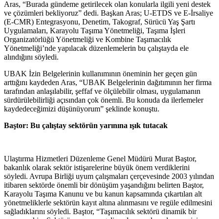
Aras, “Burada gündeme getirilecek olan konularla ilgili yeni destek
ve çözümleri bekliyoruz” dedi. Başkan Aras; U-ETDS ve E-İrsaliye
(E-CMR) Entegrasyonu, Denetim, Takograf, Sürücü Yaş Şartı
Uygulamaları, Karayolu Taşıma Yönetmeliği, Taşıma İşleri
Organizatörlüğü Yönetmeliği ve Kombine Taşımacılık
Yönetmeliği’nde yapılacak düzenlemelerin bu çalıştayda ele
alındığını söyledi.
UBAK İzin Belgelerinin kullanımının öneminin her geçen gün
arttığını kaydeden Aras, “UBAK Belgelerinin dağıtımının her firma
tarafından anlaşılabilir, şeffaf ve ölçülebilir olması, uygulamanın
sürdürülebilirliği açısından çok önemli. Bu konuda da ilerlemeler
kaydedeceğimizi düşünüyorum” şeklinde konuştu.
Baştor: Bu çalıştay sektörün yarınına ışık tutacak
Ulaştırma Hizmetleri Düzenleme Genel Müdürü Murat Baştor,
bakanlık olarak sektör istişarelerine büyük önem verdiklerini
söyledi. Avrupa Birliği uyum çalışmaları çerçevesinde 2003 yılından
itibaren sektörde önemli bir dönüşüm yaşandığını belirten Baştor,
Karayolu Taşıma Kanunu ve bu kanun kapsamında çıkartılan alt
yönetmeliklerle sektörün kayıt altına alınmasını ve regüle edilmesini
sağladıklarını söyledi. Baştor, “Taşımacılık sektörü dinamik bir