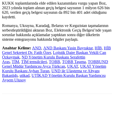
KUKK toplantılarında elde edilen kazanımlara vurgu yapan Boz,
2023 yılında toplam alınan geçiş belgesi sayısının 1 milyon 626 bin
620, verilen geçiş belgesi sayısının da 892 bin 401 adet olduğunu
kaydetti.
Romanya, Ukrayna, Karadağ, Belarus ve Kırgızistan taşımalarının
serbestleştirildiğini aktaran Boz, Elektronik Geçiş Belgesi’nde yaşan
sorunlar hakkında açıklamalar yaptıktan sonra diğer ülkelerin
sisteme entegrasyonu hakkında bilgiler paylaştı.
Anahtar Kelime:
AND
,
AND Başkanı Yasin Bayraktar
,
HİB
,
HİB
Genel Sekreteri Dr. Fatih Özer
,
Lojistik Daire Başkan Vekili Can
Özkaymak
,
ND Yönetim Kurulu Başkanı Şerafettin
Aras
,
TİM
,
TİM temsilcileri
,
TOBB
,
TOBB Taşıma
,
TOBBUND
Genel Müdür Yardımcısı Ayça Türkcan
,
UKAT
,
UKAT Yönetim
Kurulu Başkanı Ayhan Turan
,
UND ile Ulaştırma ve Altyapı
Bakanlığı
,
utikad
,
UTİKAD Yönetim Kurulu Başkan Yardımcısı
Ayşem Ulusoy