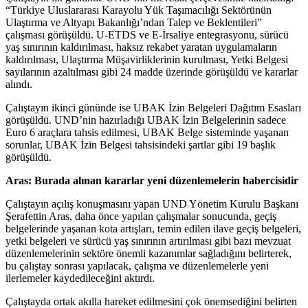
“Türkiye Uluslararası Karayolu Yük Taşımacılığı Sektörünün
Ulaştırma ve Altyapı Bakanlığı’ndan Talep ve Beklentileri”
çalışması görüşüldü. U-ETDS ve E-İrsaliye entegrasyonu, sürücü
yaş sınırının kaldırılması, haksız rekabet yaratan uygulamaların
kaldırılması, Ulaştırma Müşavirliklerinin kurulması, Yetki Belgesi
sayılarının azaltılması gibi 24 madde üzerinde görüşüldü ve kararlar
alındı.
Çalıştayın ikinci gününde ise UBAK İzin Belgeleri Dağıtım Esasları
görüşüldü. UND’nin hazırladığı UBAK İzin Belgelerinin sadece
Euro 6 araçlara tahsis edilmesi, UBAK Belge sisteminde yaşanan
sorunlar, UBAK İzin Belgesi tahsisindeki şartlar gibi 19 başlık
görüşüldü.
Aras: Burada alınan kararlar yeni düzenlemelerin habercisidir
Çalıştayın açılış konuşmasını yapan UND Yönetim Kurulu Başkanı
Şerafettin Aras, daha önce yapılan çalışmalar sonucunda, geçiş
belgelerinde yaşanan kota artışları, temin edilen ilave geçiş belgeleri,
yetki belgeleri ve sürücü yaş sınırının artırılması gibi bazı mevzuat
düzenlemelerinin sektöre önemli kazanımlar sağladığını belirterek,
bu çalıştay sonrası yapılacak, çalışma ve düzenlemelerle yeni
ilerlemeler kaydedileceğini aktırdı.
Çalıştayda ortak akılla hareket edilmesini çok önemsediğini belirten