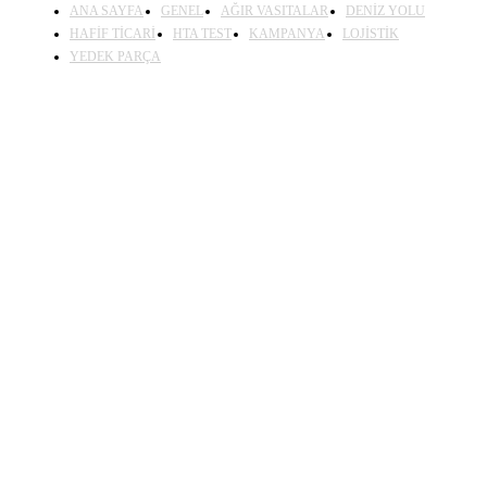
ANA SAYFA
GENEL
AĞIR VASITALAR
DENİZ YOLU
HAFİF TİCARİ
HTA TEST
KAMPANYA
LOJİSTİK
YEDEK PARÇA