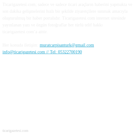
Ticarigazetesi.com; sadece ve sadece ticari araçların haberini yapmakta ve
son dakika gelişmelerini hızlı bir şekilde ziyaretçilere sunmak amacıyla
oluşturulmuş bir haber portalıdır. Ticarigazetesi.com internet sitesinde
yayınlanan yazı ve özgün fotoğraflar her türlü telif hakkı
ticarigazetesi.com’a aittir.
Her konuda iletişim:
muratcarpisanturk@gmail.com
info@ticarigazetesi.com // Tel: 05322700190
BENİ TAKİP ET
ticarigazetesi.com