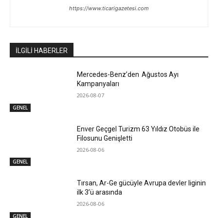
https://www.ticarigazetesi.com
İLGİLİ HABERLER
Mercedes-Benz’den Ağustos Ayı
Kampanyaları
2026-08-07
GENEL
Enver Geçgel Turizm 63 Yıldız Otobüs ile
Filosunu Genişletti
2026-08-06
GENEL
Tırsan, Ar-Ge gücüyle Avrupa devler liginin
ilk 3’ü arasında
2026-08-06
GENEL