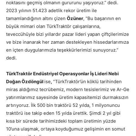
noktasını geçmiş olmanın gururunu yaşıyoruz.” dedi.
2023 yılının 51.423 adetlik rekor üretim ile
tamamlandığının altını çizen
Özüner
, “Bu başarının en
büyük mimari olan TürkTraktör çalışanlarına,
teveccühüyle bizi yıllardır pazar lideri yapan çiftçilerimize
ve bize inanarak her zaman destekleyen hissedarlarımıza
en içten duygularımızla teşekkürlerimizi sunuyoruz.”
dedi.
TürkTraktör Endüstriyel Operasyonlar İş Lideri Nebi
Doğan Özdöngül
ise
,
“TürkTraktör’ün köklü tarihinden
miras aldığımız tecrübemiz, modern tesislerimiz ve Ar-Ge
yatırımlarımız sayesinde üretim kapasitemizi durmaksızın
artırıyoruz. İlk 500 bin traktörü 52 yılda, 1 milyonuncu
traktörü ise takip eden 15 yılda ürettik. Şimdi 2 yıl gibi
kısa bir sürede tarihimizdeki toplam üretimin yüzde
10’una ulaşmak, ortaya koyduğumuz gelişimin en somut