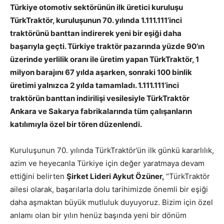
Türkiye otomotiv sektörünün ilk üretici kuruluşu
TürkTraktör, kuruluşunun 70. yılında 1.111.111’inci
traktörünü banttan indirerek yeni bir eşiği daha
başarıyla geçti. Türkiye traktör pazarında yüzde 90’ın
üzerinde yerlilik oranı ile üretim yapan TürkTraktör, 1
milyon barajını 67 yılda aşarken, sonraki 100 binlik
üretimi yalnızca 2 yılda tamamladı. 1.111.111’inci
traktörün banttan indirilişi vesilesiyle TürkTraktör
Ankara ve Sakarya fabrikalarında tüm çalışanların
katılımıyla özel bir tören düzenlendi.
Kuruluşunun 70. yılında TürkTraktör’ün ilk günkü kararlılık,
azim ve heyecanla Türkiye için değer yaratmaya devam
ettiğini belirten
Şirket Lideri Aykut Özüner,
“TürkTraktör
ailesi olarak, başarılarla dolu tarihimizde önemli bir eşiği
daha aşmaktan büyük mutluluk duyuyoruz. Bizim için özel
anlamı olan bir yılın henüz başında yeni bir dönüm