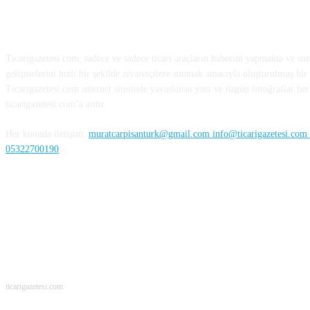
HAKKIMIZDA
Ticarigazetesi.com; sadece ve sadece ticari araçların haberini yapmakta ve so
gelişmelerini hızlı bir şekilde ziyaretçilere sunmak amacıyla oluşturulmuş bir 
Ticarigazetesi.com internet sitesinde yayınlanan yazı ve özgün fotoğraflar her 
ticarigazetesi.com’a aittir.
Her konuda iletişim:
muratcarpisanturk@gmail.com info@ticarigazetesi.com /
05322700190
BENİ TAKİP ET
ticarigazetesi.com