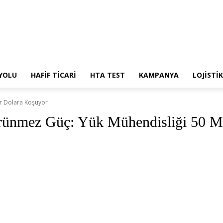
 YOLU
HAFİF TİCARİ
HTA TEST
KAMPANYA
LOJİSTİK
ar Dolara Koşuyor
örünmez Güç: Yük Mühendisliği 50 M