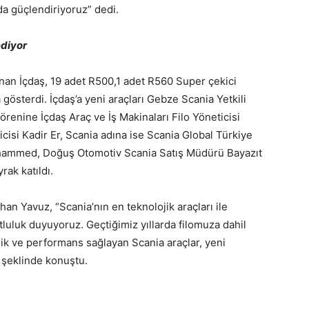
da güçlendiriyoruz” dedi.
ediyor
nan İçdaş, 19 adet R500,1 adet R560 Super çekici
ha gösterdi. İçdaş’a yeni araçları Gebze Scania Yetkili
törenine İçdaş Araç ve İş Makinaları Filo Yöneticisi
icisi Kadir Er, Scania adına ise Scania Global Türkiye
hammed, Doğuş Otomotiv Scania Satış Müdürü Bayazıt
rak katıldı.
han Yavuz, “Scania’nın en teknolojik araçları ile
uluk duyuyoruz. Geçtiğimiz yıllarda filomuza dahil
lik ve performans sağlayan Scania araçlar, yeni
” şeklinde konuştu.