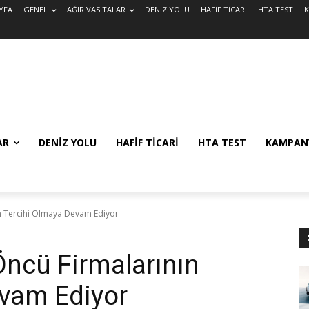
YFA
GENEL
AĞIR VASITALAR
DENİZ YOLU
HAFİF TİCARİ
HTA TEST
AR
DENİZ YOLU
HAFİF TİCARİ
HTA TEST
KAMPAN
ın Tercihi Olmaya Devam Ediyor
Öncü Firmalarının
evam Ediyor