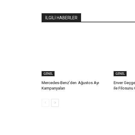
İLGİLİ HABERLER
GENEL
GENEL
Mercedes-Benz’den Ağustos Ayı
Enver Geçgel
Kampanyaları
ile Filosunu 