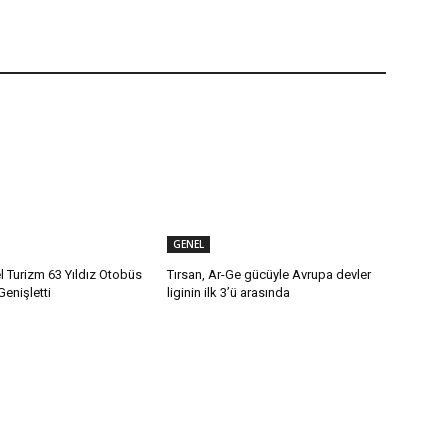
GENEL
 Turizm 63 Yıldız Otobüs
Tırsan, Ar-Ge gücüyle Avrupa devler
Genişletti
liginin ilk 3’ü arasında