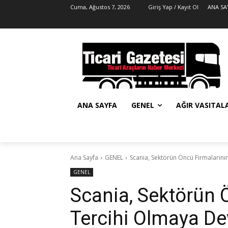
Cuma, Ağustos 7, 2026
Giriş Yap / Kayıt Ol
ANA SA
ANA SAYFA
GENEL
AĞIR VASITAL
Ana Sayfa
GENEL
Scania, Sektörün Öncü Firmaların
GENEL
Scania, Sektörün 
Tercihi Olmaya D