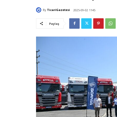
By
TicariGazetesi
2025-09-02
1145
Paylaş