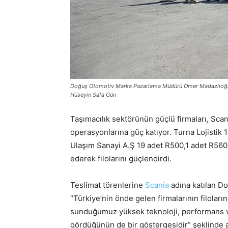
Doğuş Otomotiv Marka Pazarlama Müdürü Ömer Madazlıoğlu, 
Hüseyin Safa Gün
Taşımacılık sektörünün güçlü firmaları, Scan
operasyonlarına güç katıyor. Turna Lojistik 
Ulaşım Sanayi A.Ş 19 adet R500,1 adet R560 v
ederek filolarını güçlendirdi.
Teslimat törenlerine
Scania
adına katılan D
“Türkiye’nin önde gelen firmalarının filoları
sunduğumuz yüksek teknoloji, performans ve
gördüğünün de bir göstergesidir” şeklinde