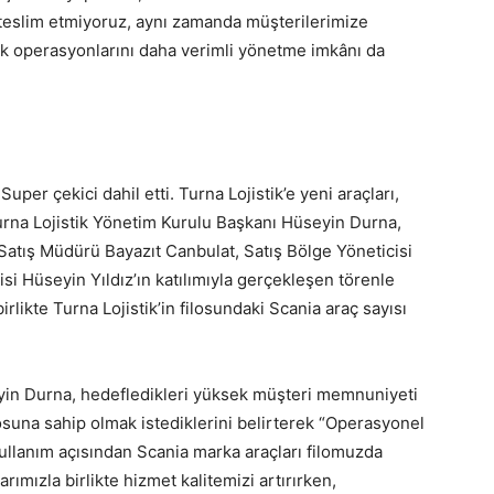
 teslim etmiyoruz, aynı zamanda müşterilerimize
ak operasyonlarını daha verimli yönetme imkânı da
uper çekici dahil etti. Turna Lojistik’e yeni araçları,
Turna Lojistik Yönetim Kurulu Başkanı Hüseyin Durna,
atış Müdürü Bayazıt Canbulat, Satış Bölge Yöneticisi
i Hüseyin Yıldız’ın katılımıyla gerçekleşen törenle
irlikte Turna Lojistik’in filosundaki Scania araç sayısı
yin Durna, hedefledikleri yüksek müşteri memnuniyeti
losuna sahip olmak istediklerini belirterek “Operasyonel
kullanım açısından Scania marka araçları filomuzda
ımızla birlikte hizmet kalitemizi artırırken,