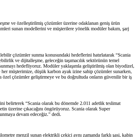
lleşme ve özelleştirilmiş çözümler üzerine odaklanan geniş ürün
özümleri sunan modellerini ve müşterilere yönelik modüler bakım, şarj
ebilir çözümler sunma konusundaki hedeflerini hatırlatarak “Scania
lirlik ve dijitalleşme, geleceğin taşımacılık sektörünün temel
unmayı hedefliyoruz. Modüler yaklaşımla geliştirilmiş olan biyodizel,
e her müşterimize, düşük karbon ayak izine sahip çözümler sunarken,
 özel çözümler geliştirmeye ve bu doğrultuda onların güvenilir bir iş
ini belirterek “Scania olarak bu dönemde 2.011 adetlik teslimat
adetin üzerine çıkacağını öngörüyoruz. Scania olarak Super
er sunmaya devam edeceğiz.” dedi.
ilometre menzil sunan elektrikli çekici aynı zamanda farklı şasi, kabin