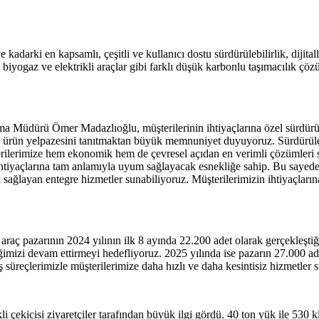
darki en kapsamlı, çeşitli ve kullanıcı dostu sürdürülebilirlik, dijita
, biyogaz ve elektrikli araçlar gibi farklı düşük karbonlu taşımacılık ç
 Müdürü Ömer Madazlıoğlu, müşterilerinin ihtiyaçlarına özel sürdürül
ş ürün yelpazesini tanıtmaktan büyük memnuniyet duyuyoruz. Sürdürülebi
rilerimize hem ekonomik hem de çevresel açıdan en verimli çözümleri s
 ihtiyaçlarına tam anlamıyla uyum sağlayacak esnekliğe sahip. Bu sayed
sağlayan entegre hizmetler sunabiliyoruz. Müşterilerimizin ihtiyaçlarına
raç pazarının 2024 yılının ilk 8 ayında 22.200 adet olarak gerçekleştiğ
erliğimizi devam ettirmeyi hedefliyoruz. 2025 yılında ise pazarın 27.000 
 iş süreçlerimizle müşterilerimize daha hızlı ve daha kesintisiz hizmetl
li çekicisi ziyaretçiler tarafından büyük ilgi gördü. 40 ton yük ile 530 k