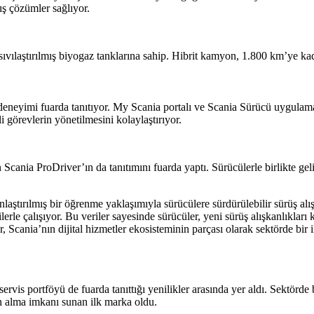
ış çözümler sağlıyor.
sıvılaştırılmış biyogaz tanklarına sahip. Hibrit kamyon, 1.800 km’ye 
 deneyimi fuarda tanıtıyor. My Scania portalı ve Scania Sürücü uygulamas
 görevlerin yönetilmesini kolaylaştırıyor.
Scania ProDriver’ın da tanıtımını fuarda yaptı. Sürücülerle birlikte geli
laştırılmış bir öğrenme yaklaşımıyla sürücülere sürdürülebilir sürüş alı
rle çalışıyor. Bu veriler sayesinde sürücüler, yeni sürüş alışkanlıkları 
 Scania’nın dijital hizmetler ekosisteminin parçası olarak sektörde bir i
vis portföyü de fuarda tanıttığı yenilikler arasında yer aldı. Sektörde 
ın alma imkanı sunan ilk marka oldu.