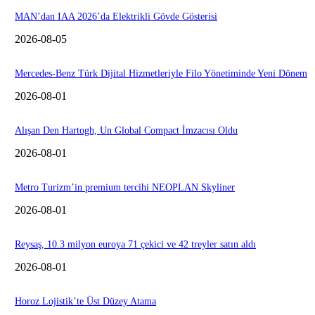
MAN’dan IAA 2026’da Elektrikli Gövde Gösterisi
2026-08-05
Mercedes-Benz Türk Dijital Hizmetleriyle Filo Yönetiminde Yeni Dönem
2026-08-01
Alışan Den Hartogh, Un Global Compact İmzacısı Oldu
2026-08-01
Metro Turizm’in premium tercihi NEOPLAN Skyliner
2026-08-01
Reysaş, 10.3 milyon euroya 71 çekici ve 42 treyler satın aldı
2026-08-01
Horoz Lojistik’te Üst Düzey Atama