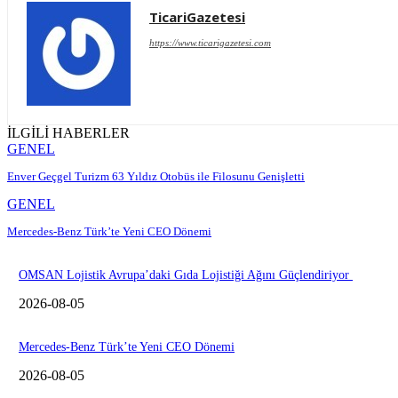
TicariGazetesi
https://www.ticarigazetesi.com
İLGİLİ HABERLER
GENEL
Enver Geçgel Turizm 63 Yıldız Otobüs ile Filosunu Genişletti
GENEL
Mercedes-Benz Türk’te Yeni CEO Dönemi
OMSAN Lojistik Avrupa’daki Gıda Lojistiği Ağını Güçlendiriyor
2026-08-05
Mercedes-Benz Türk’te Yeni CEO Dönemi
2026-08-05