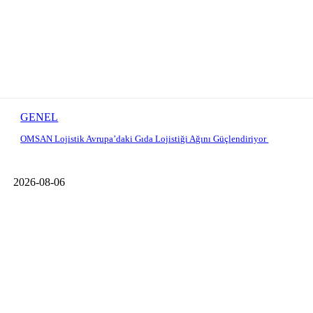
GENEL
OMSAN Lojistik Avrupa’daki Gıda Lojistiği Ağını Güçlendiriyor
2026-08-06