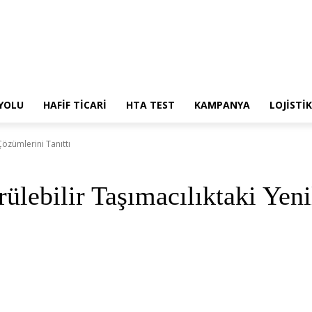
 YOLU
HAFİF TİCARİ
HTA TEST
KAMPANYA
LOJİSTİK
Çözümlerini Tanıttı
lebilir Taşımacılıktaki Yeni