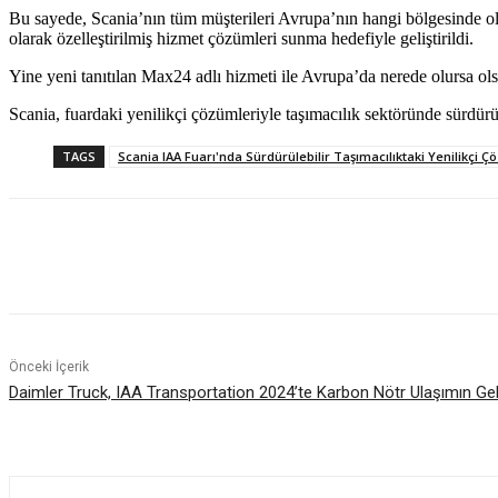
Bu sayede, Scania’nın tüm müşterileri Avrupa’nın hangi bölgesinde olu
olarak özelleştirilmiş hizmet çözümleri sunma hedefiyle geliştirildi.
Yine yeni tanıtılan Max24 adlı hizmeti ile Avrupa’da nerede olursa olsu
Scania, fuardaki yenilikçi çözümleriyle taşımacılık sektöründe sürdür
TAGS
Scania IAA Fuarı'nda Sürdürülebilir Taşımacılıktaki Yenilikçi Çö
Paylaş
Önceki İçerik
Daimler Truck, IAA Transportation 2024’te Karbon Nötr Ulaşımın Gele