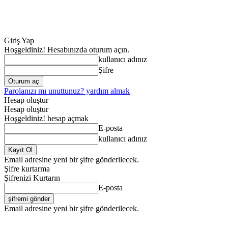
Giriş Yap
Hoşgeldiniz! Hesabınızda oturum açın.
kullanıcı adınız
Şifre
Parolanızı mı unuttunuz? yardım almak
Hesap oluştur
Hesap oluştur
Hoşgeldiniz! hesap açmak
E-posta
kullanıcı adınız
Email adresine yeni bir şifre gönderilecek.
Şifre kurtarma
Şifrenizi Kurtarın
E-posta
Email adresine yeni bir şifre gönderilecek.
ANA SAYFA
GENE
Perşembe, Ağustos 6, 2026
Giriş Yap / Kayıt Ol