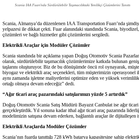
Scania IAA Fuarı'nda Sürdürülebilir Taşımacılıktaki Yenilikçi Çözümlerini Tanıttı
Scania, Almanya’da düzenlenen IAA Transportation Fuarı’nda şimdiye ka
yelpazesi ile dikkat çekti. Fuar alanındaki standında Scania, biyodizel
çözümleri ve bağlı hizmetler gibi çözümlerini sergiledi.
Elektrikli Araçlar için Modüler Çözümler
Scania standında bir açıklama yapan Doğuş Otomotiv Scania Pazarlama
olarak, sürdürülebilir taşımacılık çözümlerimize katkıda bulunan geni
taşlarını oluşturuyor. Biz de bu dönüşümde öncü rol oynayarak, müşte
biyogaz ve elektrikli araç seçenekleri, tüm müşterimizin operasyonel
aynı zamanda işletme maliyetlerini optimize eden ve yüksek verimlilik 
ortağı olmaya devam edeceğiz” dedi.
“Ağır ticari araç pazarındaki satışlarımızı yüzde 5 artırdık”
Doğuş Otomotiv Scania Satış Müdürü Bayazıt Canbulat ise ağır ticari a
gerçekleştirdik. Yıl sonuna kadar ithal ağır ticari araç pazarında lid
modelimizin satışına devam ederken, bağlantılı araçlar ile dijitalleşen
Elektrikli Araçlarda Modüler Çözümler
Scania’nın fuarda tanıttığı 728 kWh batarya kapasitesine sahip elektrik