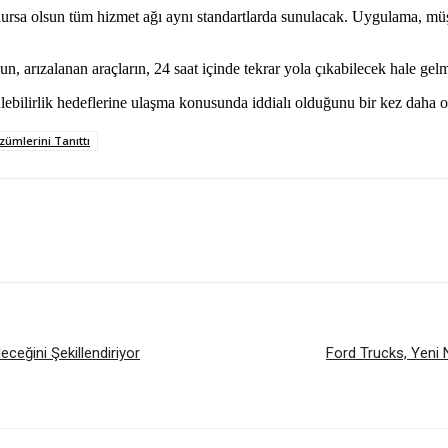
rsa olsun tüm hizmet ağı aynı standartlarda sunulacak. Uygulama, müşte
n, arızalanan araçların, 24 saat içinde tekrar yola çıkabilecek hale gel
ülebilirlik hedeflerine ulaşma konusunda iddialı olduğunu bir kez daha 
zümlerini Tanıttı
ceğini Şekillendiriyor
Ford Trucks, Yeni N