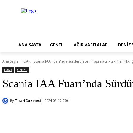
ANA SAYFA
GENEL
AĞIR VASITALAR
DENİZ
Ana Sayfa
FUAR
Scania IAA Fuarı'nda Sürdürülebilir Taşımacılıktaki Yenilikçi 
FUAR
GENEL
Scania IAA Fuarı’nda Sürdürü
By
TicariGazetesi
2024-09-17
2701
Paylaş