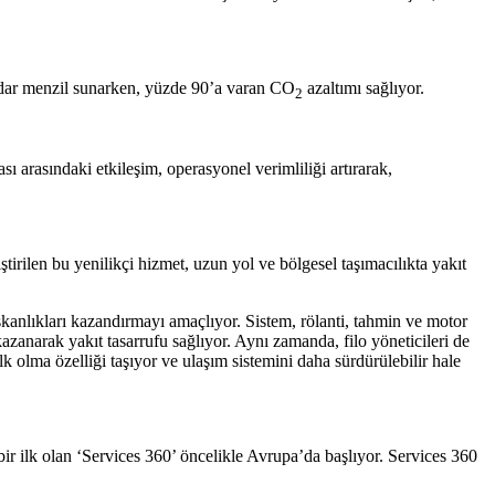
kadar menzil sunarken, yüzde 90’a varan CO
azaltımı sağlıyor.
2
ı arasındaki etkileşim, operasyonel verimliliği artırarak,
ştirilen bu yenilikçi hizmet, uzun yol ve bölgesel taşımacılıkta yakıt
şkanlıkları kazandırmayı amaçlıyor. Sistem, rölanti, tahmin ve motor
kazanarak yakıt tasarrufu sağlıyor. Aynı zamanda, filo yöneticileri de
lk olma özelliği taşıyor ve ulaşım sistemini daha sürdürülebilir hale
bir ilk olan ‘Services 360’ öncelikle Avrupa’da başlıyor. Services 360