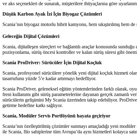
ve aks seçenekleri de sunarak, müşterilere ihtiyaçlarına göre uyarlanm
Düşük Karbon Ayak İzi İçin Biyogaz Çözümleri
Scania’nın biyogaz motorlu hibrit kamyonu, hem sıkıştırılmış hem de 
Geleceğin Dijital Çözümleri
Scania, dijitalleşen süreçleri ve bağlantılı araçlar konusunda sunduğu
pozisyonlama, sürüş öncesi kontroller ve kalan sürüş süresi gibi önemli
Scania ProDriver: Sürücüler İçin Dijital Koçluk
Scania, profesyonel sürücülere yönelik yeni dijital koçluk hizmeti olan 
tasarrufunu yüzde 5’e kadar artırmayı hedefliyor.
Scania ProDriver, geleneksel eğitim yöntemlerinden farklı olarak, oyun
freni kullanımı gibi sürüş parametrelerine dayanan gerçek zamanlı verile
sürücülerin gelişimini My Scania üzerinden takip edebiliyor. ProDriver,
getirme hedefine katkı sağlıyor.
Scania, Modüler Servis Portföyünü hayata geçiriyor
Scania’nın özelleştirilmiş çözümler sunmayı amaçladığı yeni modüler ser
ile Scania, filo sahiplerine tüm Avrupa’da aynı hizmetleri kolayca sat