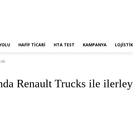
 YOLU
HAFİF TİCARİ
HTA TEST
KAMPANYA
LOJİSTİK
ecek
ında Renault Trucks ile ilerle