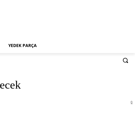
YEDEK PARÇA
yecek
0