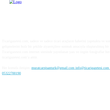
HAKKIMIZDA
Ticarigazetesi.com; sadece ve sadece ticari araçların haberini yapmakta ve so
gelişmelerini hızlı bir şekilde ziyaretçilere sunmak amacıyla oluşturulmuş bir 
Ticarigazetesi.com internet sitesinde yayınlanan yazı ve özgün fotoğraflar her 
ticarigazetesi.com’a aittir.
Her konuda iletişim:
muratcarpisanturk@gmail.com info@ticarigazetesi.com /
05322700190
BENİ TAKİP ET