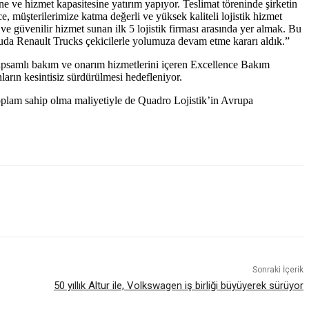
ine ve hizmet kapasitesine yatırım yapıyor. Teslimat töreninde şirketin
 müşterilerimize katma değerli ve yüksek kaliteli lojistik hizmet
ve güvenilir hizmet sunan ilk 5 lojistik firması arasında yer almak. Bu
tuda Renault Trucks çekicilerle yolumuza devam etme kararı aldık.”
kapsamlı bakım ve onarım hizmetlerini içeren Excellence Bakım
nların kesintisiz sürdürülmesi hedefleniyor.
 toplam sahip olma maliyetiyle de Quadro Lojistik’in Avrupa
Sonraki İçerik
50 yıllık Altur ile, Volkswagen iş birliği büyüyerek sürüyor