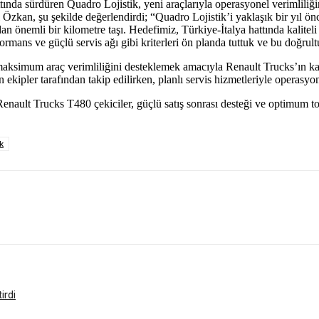
hattında sürdüren Quadro Lojistik, yeni araçlarıyla operasyonel verimliliğ
an, şu şekilde değerlendirdi; “Quadro Lojistik’i yaklaşık bir yıl önce,
 önemli bir kilometre taşı. Hedefimiz, Türkiye-İtalya hattında kaliteli 
mans ve güçlü servis ağı gibi kriterleri ön planda tuttuk ve bu doğrul
ve maksimum araç verimliliğini desteklemek amacıyla Renault Trucks’ın 
 ekipler tarafından takip edilirken, planlı servis hizmetleriyle operasyo
n Renault Trucks T480 çekiciler, güçlü satış sonrası desteği ve optimum
k
irdi