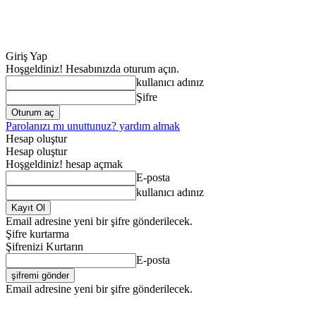
Giriş Yap
Hoşgeldiniz! Hesabınızda oturum açın.
kullanıcı adınız
Şifre
Parolanızı mı unuttunuz? yardım almak
Hesap oluştur
Hesap oluştur
Hoşgeldiniz! hesap açmak
E-posta
kullanıcı adınız
Email adresine yeni bir şifre gönderilecek.
Şifre kurtarma
Şifrenizi Kurtarın
E-posta
Email adresine yeni bir şifre gönderilecek.
ANA SAYFA
GENE
Cumartesi, Ağustos 8, 2026
Giriş Yap / Kayıt Ol