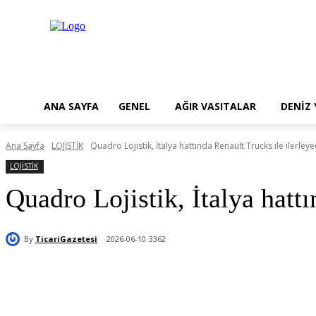
ANA SAYFA
GENEL
AĞIR VASITALAR
DENİZ
Ana Sayfa
LOJİSTİK
Quadro Lojistik, İtalya hattında Renault Trucks ile ilerley
LOJİSTİK
Quadro Lojistik, İtalya hatt
By
TicariGazetesi
2026-06-10
3362
Paylaş