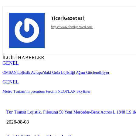
TicariGazetesi
https://www.ticarigazetesi.com
İLGİLİ HABERLER
GENEL
OMSAN Lojistik Avrupa’daki Gıda Lojistiği Ağını Güçlendiriyor
GENEL
Metro Turizm’in premium tercihi NEOPLAN Skyliner
Tur Transit Lojistik, Filosunu 50 Yeni Mercedes-Benz Actros L 1848 LS i
2026-08-08