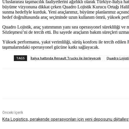
Uluslararası taşımacılık faaliyetlerini ağırlıklı olarak Türkiye-İtalya 
büyüme vizyonuna dikkat çeken Quadro Lojistik Kurucu Ortağı Halil Özk
sunma hedefiyle kurduk. Yeni araçlarımız, büyüme planlarımız açısından
hedef doğrultusunda araç seçiminde uzun kullanım ömrü, yüksek perfor
Quadro Lojistik, araç yatırımının yanı sıra operasyonel sürekliliği 
Sözleşmesi’ni de tercih etti. Bu sayede araçların bakım süreçleri uzman
Yüksek performansı, yakıt verimliliği, sürüş konforu ile tercih edile
taşımalarındaki operasyonel gücüne katkı sağlayacak.
TAGS
İtalya hattında Renault Trucks ile ilerleyecek
Quadro Lojisti
Paylaş
Önceki İçerik
Kıta Logistics, perakende operasyonları için yeni deposunu dijitalleşt