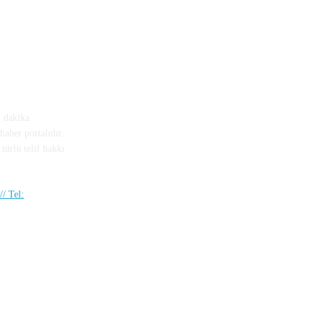
n dakika
haber portalıdır.
türlü telif hakkı
/ Tel: