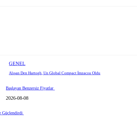
GENEL
Alışan Den Hartogh, Un Global Compact İmzacısı Oldu
Başlayan Benzersiz Fiyatlar
2026-08-08
le Güçlendirdi