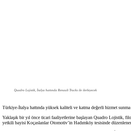
Quadro Lojistik, İtalya hattında Renault Trucks ile ilerleyecek
Türkiye-İtalya hattında yüksek kaliteli ve katma değerli hizmet sunma 
Yaklaşık bir yıl önce ticari faaliyetlerine başlayan Quadro Lojistik, f
yetkili bayisi Koçaslanlar Otomotiv’in Hadımköy tesisinde düzenlenen 