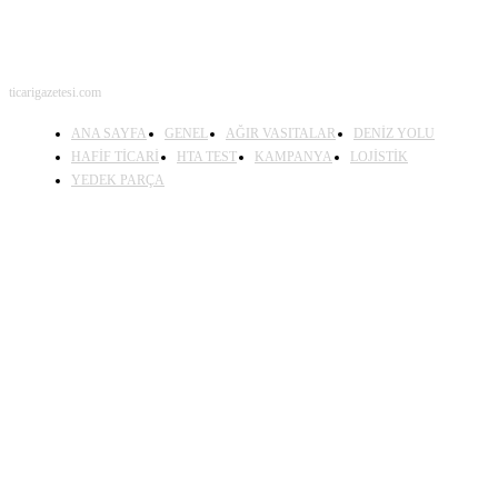
ticarigazetesi.com
ANA SAYFA
GENEL
AĞIR VASITALAR
DENİZ YOLU
HAFİF TİCARİ
HTA TEST
KAMPANYA
LOJİSTİK
YEDEK PARÇA