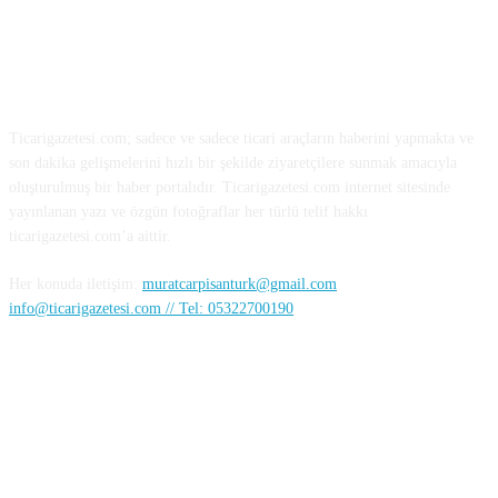
HAKKIMIZDA
Ticarigazetesi.com; sadece ve sadece ticari araçların haberini yapmakta ve
son dakika gelişmelerini hızlı bir şekilde ziyaretçilere sunmak amacıyla
oluşturulmuş bir haber portalıdır. Ticarigazetesi.com internet sitesinde
yayınlanan yazı ve özgün fotoğraflar her türlü telif hakkı
ticarigazetesi.com’a aittir.
Her konuda iletişim:
muratcarpisanturk@gmail.com
info@ticarigazetesi.com // Tel: 05322700190
BENİ TAKİP ET