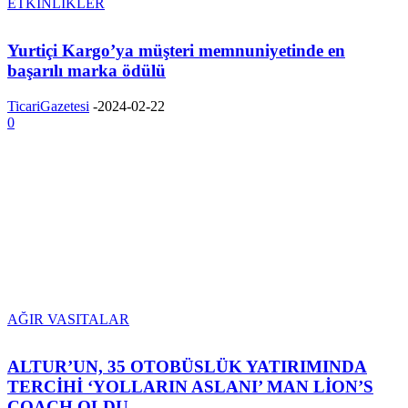
ETKİNLİKLER
Yurtiçi Kargo’ya müşteri memnuniyetinde en
başarılı marka ödülü
TicariGazetesi
-
2024-02-22
0
AĞIR VASITALAR
ALTUR’UN, 35 OTOBÜSLÜK YATIRIMINDA
TERCİHİ ‘YOLLARIN ASLANI’ MAN LİON’S
COACH OLDU