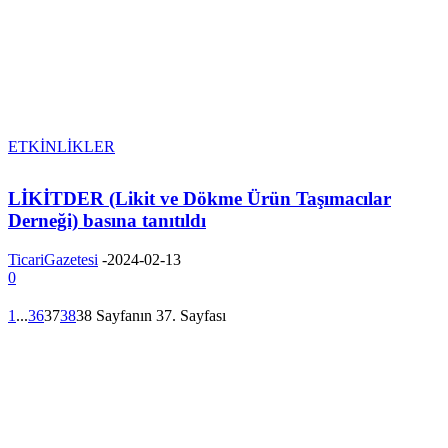
ETKİNLİKLER
LİKİTDER (Likit ve Dökme Ürün Taşımacılar
Derneği) basına tanıtıldı
TicariGazetesi
-
2024-02-13
0
1
...
36
37
38
38 Sayfanın 37. Sayfası