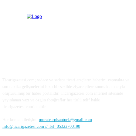
HAKKIMIZDA
Ticarigazetesi.com; sadece ve sadece ticari araçların haberini yapmakta ve
son dakika gelişmelerini hızlı bir şekilde ziyaretçilere sunmak amacıyla
oluşturulmuş bir haber portalıdır. Ticarigazetesi.com internet sitesinde
yayınlanan yazı ve özgün fotoğraflar her türlü telif hakkı
ticarigazetesi.com’a aittir.
Her konuda iletişim:
muratcarpisanturk@gmail.com
info@ticarigazetesi.com // Tel: 05322700190