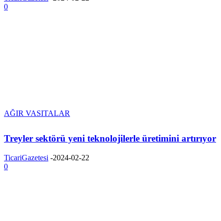
0
AĞIR VASITALAR
Treyler sektörü yeni teknolojilerle üretimini artırıyor
TicariGazetesi
-
2024-02-22
0