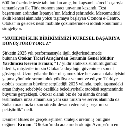
600’ün üzerinde teste tabi tutulan araç, bu kapsamlı süreci başarıyla
tamamlayan ilk Türk otonom aracı unvanını kazandı. Test
başarısının ardından İspanya’nın Madrid şehrindeki Mercamadrid
akıllı kentsel alanında yolcu taşımaya başlayan Otonom e-Centro,
Otokar’ın gelecek nesil mobilite çözümlerindeki iddialı konumunu
simgeliyor.
“MÜHENDİSLİK BİRİKİMİMİZİ KÜRESEL BAŞARIYA
DÖNÜŞTÜRÜYORUZ”
Şirketin 2025 yılı performansıyla ilgili değerlendirmede
bulunan
Otokar Ticari Araçlardan Sorumlu Genel Müdür
Yardımcısı Kerem Erman
; “17 yıldır aralıksız sürdürdüğümüz
liderlik, müşterilerimizin Otokar’a duyduğu güvenin en somut
göstergesi. Uzun yıllardır lider oluşumuz bize her zaman daha iyisini
yapma yönünde sorumluluk yüklüyor ve motive ediyor. Türkiye
otobüs pazarının büyüme sergilediği 2025 yılında, toplu taşımadaki
artan ihtiyaç sebebiyle özellikle belediye/halk otobüsü segmentinde
büyüme gerçekleşti. Otokar olarak biz de bu alanda önemli
teslimatlara imza atmamızın yanı sıra turizm ve servis alanında da
Sultan aracımızla uzun süredir devam eden satış başarımızı
pekiştirdik” dedi.
Daimler Buses ile gerçekleştirilen stratejik üretim iş birliğine
değinen
Erman
: “Otokar’ın da aralarında olduğu Avrupa’nın en