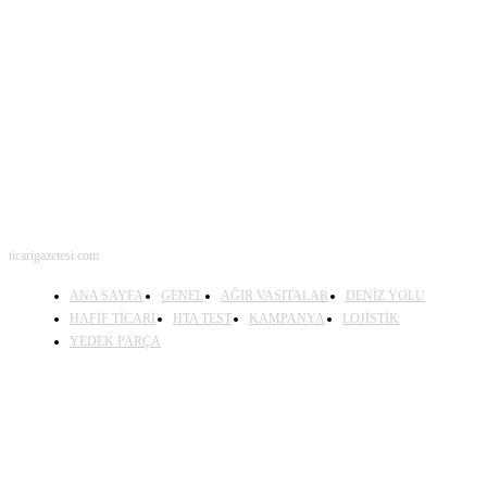
BENİ TAKİP ET
ticarigazetesi.com
ANA SAYFA
GENEL
AĞIR VASITALAR
DENİZ YOLU
HAFİF TİCARİ
HTA TEST
KAMPANYA
LOJİSTİK
YEDEK PARÇA