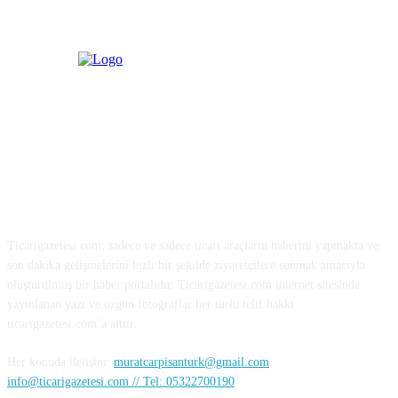
HAKKIMIZDA
Ticarigazetesi.com; sadece ve sadece ticari araçların haberini yapmakta ve
son dakika gelişmelerini hızlı bir şekilde ziyaretçilere sunmak amacıyla
oluşturulmuş bir haber portalıdır. Ticarigazetesi.com internet sitesinde
yayınlanan yazı ve özgün fotoğraflar her türlü telif hakkı
ticarigazetesi.com’a aittir.
Her konuda iletişim:
muratcarpisanturk@gmail.com
info@ticarigazetesi.com // Tel: 05322700190