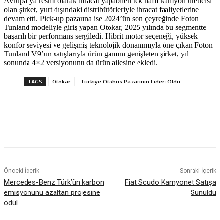
Avrupa’ya resmi olarak ihracat yapabilen tek hafif kamyon üreticisi
olan şirket, yurt dışındaki distribütörleriyle ihracat faaliyetlerine
devam etti. Pick-up pazarına ise 2024’ün son çeyreğinde Foton
Tunland modeliyle giriş yapan Otokar, 2025 yılında bu segmentte
başarılı bir performans sergiledi. Hibrit motor seçeneği, yüksek
konfor seviyesi ve gelişmiş teknolojik donanımıyla öne çıkan Foton
Tunland V9’un satışlarıyla ürün gamını genişleten şirket, yıl
sonunda 4×2 versiyonunu da ürün ailesine ekledi.
TAGS
Otokar
Türkiye Otobüs Pazarının Lideri Oldu
Önceki İçerik
Sonraki İçerik
Mercedes-Benz Türk’ün karbon
Fiat Scudo Kamyonet Satışa
emisyonunu azaltan projesine
Sunuldu
ödül