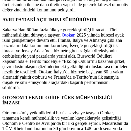
üreticisinden ikisine daha üretim yapar hale gelerek küresel otomotiv
değer zincirindeki konumunu pekiştirdi.
AVRUPA’DAKİ AÇILIMINI SÜRDÜRÜYOR
Sakarya’dan 60’tan fazla ülkeye gerçekleştirdiği ihracatla Türk
mühendisliğini dünyaya taşıyan
Otokar
, 2025 yılında küresel ayak
izini genişletmeye devam etti. Fransa, İtalya ve Almanya gibi ana
pazarlarındaki konumunu korurken, İsveç’e gerçekleştirdiği ilk
ihracat ve Jersey Adası’nda hizmete giren sağdan direksiyonlu
otobüsleriyle yeni pazarlarda yerini aldı. Busworld Ödülleri
kapsamında e-Territo modeliyle “Ekoloji Ödülü”nü kazanan şirket,
çevre dostu ulaşım çözümlerindeki yetkinliğini uluslararası otoriteler
nezdinde tescilledi. Otokar, İtalya’da hizmete başlayan 60’a yakın
alternatif yakıtlı otobüsü ve Fransa’da e-Territo’nun ilk satışıyla
düşük ve sıfır emisyonlu araçlardaki başarılı performansını
sürdürdü.
OTONOM TEKNOLOJİDE TÜRK MÜHENDİSLİĞİ
İMZASI
Otonom sürüş yetkinliklerini bir üst seviyeye taşıyan Otokar,
tamamen kendi mühendislik ve yazılım kaynaklarıyla geliştirdiği
Otonom e-Centro ile Avrupa’da bir ilki gerçekleştirdi. Macaristan’da
TÜV Rheinland tarafından 30 gün boyunca 148 farklı senaryoda