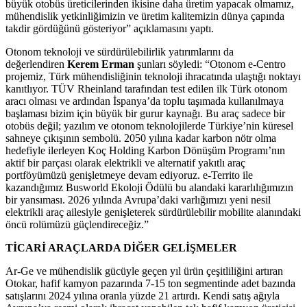
büyük otobüs üreticilerinden ikisine daha üretim yapacak olmamız,
mühendislik yetkinliğimizin ve üretim kalitemizin dünya çapında
takdir gördüğünü gösteriyor” açıklamasını yaptı.
Otonom teknoloji ve sürdürülebilirlik yatırımlarını da
değerlendiren
Kerem Erman
şunları söyledi: “Otonom e-Centro
projemiz, Türk mühendisliğinin teknoloji ihracatında ulaştığı noktayı
kanıtlıyor. TÜV Rheinland tarafından test edilen ilk Türk otonom
aracı olması ve ardından İspanya’da toplu taşımada kullanılmaya
başlaması bizim için büyük bir gurur kaynağı. Bu araç sadece bir
otobüs değil; yazılım ve otonom teknolojilerde Türkiye’nin küresel
sahneye çıkışının sembolü. 2050 yılına kadar karbon nötr olma
hedefiyle ilerleyen Koç Holding Karbon Dönüşüm Programı’nın
aktif bir parçası olarak elektrikli ve alternatif yakıtlı araç
portföyümüzü genişletmeye devam ediyoruz. e-Territo ile
kazandığımız Busworld Ekoloji Ödülü bu alandaki kararlılığımızın
bir yansıması. 2026 yılında Avrupa’daki varlığımızı yeni nesil
elektrikli araç ailesiyle genişleterek sürdürülebilir mobilite alanındaki
öncü rolümüzü güçlendireceğiz.”
TİCARİ ARAÇLARDA DİĞER GELİŞMELER
Ar-Ge ve mühendislik gücüyle geçen yıl ürün çeşitliliğini artıran
Otokar, hafif kamyon pazarında 7-15 ton segmentinde adet bazında
satışlarını 2024 yılına oranla yüzde 21 artırdı. Kendi satış ağıyla