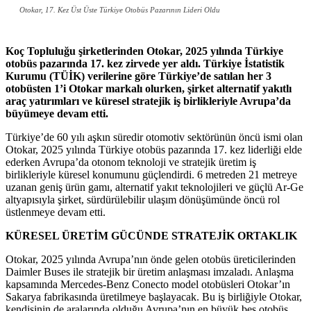
Otokar, 17. Kez Üst Üste Türkiye Otobüs Pazarının Lideri Oldu
Koç Topluluğu şirketlerinden Otokar, 2025 yılında Türkiye
otobüs pazarında 17. kez zirvede yer aldı. Türkiye İstatistik
Kurumu (TÜİK) verilerine göre Türkiye’de satılan her 3
otobüsten 1’i Otokar markalı olurken, şirket alternatif yakıtlı
araç yatırımları ve küresel stratejik iş birlikleriyle Avrupa’da
büyümeye devam etti.
Türkiye’de 60 yılı aşkın süredir otomotiv sektörünün öncü ismi olan
Otokar, 2025 yılında Türkiye otobüs pazarında 17. kez liderliği elde
ederken Avrupa’da otonom teknoloji ve stratejik üretim iş
birlikleriyle küresel konumunu güçlendirdi. 6 metreden 21 metreye
uzanan geniş ürün gamı, alternatif yakıt teknolojileri ve güçlü Ar-Ge
altyapısıyla şirket, sürdürülebilir ulaşım dönüşümünde öncü rol
üstlenmeye devam etti.
KÜRESEL ÜRETİM GÜCÜNDE STRATEJİK ORTAKLIK
Otokar, 2025 yılında Avrupa’nın önde gelen otobüs üreticilerinden
Daimler Buses ile stratejik bir üretim anlaşması imzaladı. Anlaşma
kapsamında Mercedes-Benz Conecto model otobüsleri Otokar’ın
Sakarya fabrikasında üretilmeye başlayacak. Bu iş birliğiyle Otokar,
kendisinin de aralarında olduğu Avrupa’nın en büyük beş otobüs