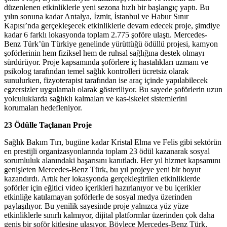
düzenlenen etkinliklerle yeni sezona hızlı bir başlangıç yaptı. Bu
yılın sonuna kadar Antalya, İzmir, İstanbul ve Habur Sınır
Kapısı’nda gerçekleşecek etkinliklerle devam edecek proje, şimdiye
kadar 6 farklı lokasyonda toplam 2.775 şoföre ulaştı. Mercedes-
Benz Türk’ün Türkiye genelinde yürüttüğü ödüllü projesi, kamyon
şoförlerinin hem fiziksel hem de ruhsal sağlığına destek olmayı
sürdürüyor. Proje kapsamında şoförlere iç hastalıkları uzmanı ve
psikolog tarafından temel sağlık kontrolleri ücretsiz olarak
sunulurken, fizyoterapist tarafından ise araç içinde yapılabilecek
egzersizler uygulamalı olarak gösteriliyor. Bu sayede şoförlerin uzun
yolculuklarda sağlıklı kalmaları ve kas-iskelet sistemlerini
korumaları hedefleniyor.
23 Ödülle Taçlanan Proje
Sağlık Bakım Tırı, bugüne kadar Kristal Elma ve Felis gibi sektörün
en prestijli organizasyonlarında toplam 23 ödül kazanarak sosyal
sorumluluk alanındaki başarısını kanıtladı. Her yıl hizmet kapsamını
genişleten Mercedes-Benz Türk, bu yıl projeye yeni bir boyut
kazandırdı. Artık her lokasyonda gerçekleştirilen etkinliklerde
şoförler için eğitici video içerikleri hazırlanıyor ve bu içerikler
etkinliğe katılamayan şoförlerle de sosyal medya üzerinden
paylaşılıyor. Bu yenilik sayesinde proje yalnızca yüz yüze
etkinliklerle sınırlı kalmıyor, dijital platformlar üzerinden çok daha
geniş bir şoför kitlesine ulaşıyor. Böylece Mercedes-Benz Türk,