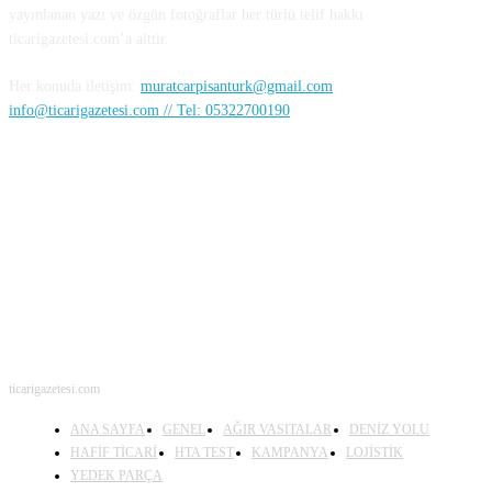
yayınlanan yazı ve özgün fotoğraflar her türlü telif hakkı
ticarigazetesi.com’a aittir.
Her konuda iletişim:
muratcarpisanturk@gmail.com
info@ticarigazetesi.com // Tel: 05322700190
BENİ TAKİP ET
ticarigazetesi.com
ANA SAYFA
GENEL
AĞIR VASITALAR
DENİZ YOLU
HAFİF TİCARİ
HTA TEST
KAMPANYA
LOJİSTİK
YEDEK PARÇA