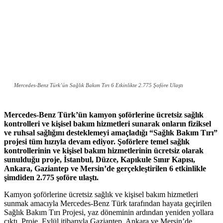
Mercedes-Benz Türk’ün Sağlık Bakım Tırı 6 Etkinlikte 2.775 Şoföre Ulaştı
Mercedes-Benz Türk’ün kamyon
ş
of
ö
rlerine
ü
cretsiz sa
ğ
l
ı
k
kontrolleri ve kişisel bakım hizmetleri sunarak onlar
ı
n fiziksel
ve ruhsal sa
ğ
l
ı
ğ
ı
n
ı
desteklemeyi ama
ç
lad
ı
ğ
ı
“
Sa
ğ
l
ı
k Bak
ı
m T
ı
r
ı”
projesi t
ü
m h
ı
z
ı
yla devam ediyor.
Ş
of
ö
rlere temel sa
ğ
l
ı
k
kontrollerinin ve kişisel bakım hizmetlerinin
ü
cretsiz olarak
sunuldu
ğ
u proje, İstanbul, Düzce, Kapıkule Sınır Kapısı,
Ankara, Gaziantep ve Mersin’de gerçekleştirilen 6 etkinlikle
ş
imdiden 2.775
ş
of
ö
re ula
ş
t
ı
.
Kamyon şoförlerine ücretsiz sağlık ve kişisel bakım hizmetleri
sunmak amacıyla Mercedes-Benz Türk tarafından hayata geçirilen
Sağlık Bakım Tırı Projesi, yaz döneminin ardından yeniden yollara
çıktı. Proje, Eylül itibarıyla Gaziantep, Ankara ve Mersin’de