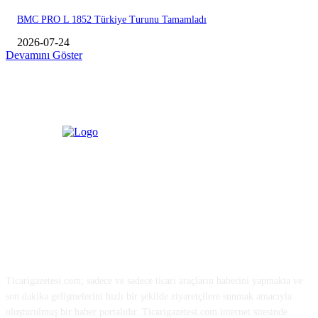
BMC PRO L 1852 Türkiye Turunu Tamamladı
2026-07-24
Devamını Göster
HAKKIMIZDA
Ticarigazetesi.com; sadece ve sadece ticari araçların haberini yapmakta ve
son dakika gelişmelerini hızlı bir şekilde ziyaretçilere sunmak amacıyla
oluşturulmuş bir haber portalıdır. Ticarigazetesi.com internet sitesinde