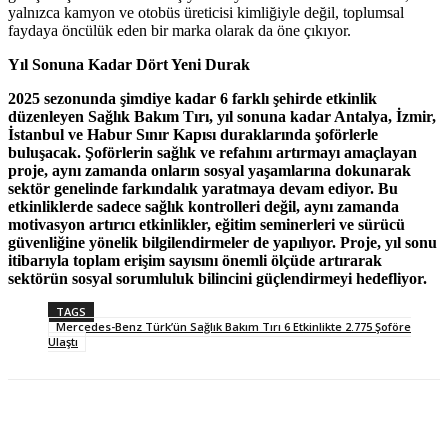
yalnızca kamyon ve otobüs üreticisi kimliğiyle değil, toplumsal
faydaya öncülük eden bir marka olarak da öne çıkıyor.
Yıl Sonuna Kadar Dört Yeni Durak
2025 sezonunda
ş
imdiye kadar 6 farkl
ı
ş
ehirde etkinlik
d
ü
zenleyen Sa
ğ
l
ı
k Bak
ı
m T
ı
r
ı
, y
ı
l sonuna kadar Antalya,
İ
zmir,
İ
stanbul ve Habur Sınır Kapısı duraklar
ı
nda
ş
of
ö
rlerle
bulu
ş
acak.
Ş
of
ö
rlerin sa
ğ
l
ı
k ve refah
ı
n
ı
art
ı
rmay
ı
ama
ç
layan
proje, ayn
ı
zamanda onlar
ı
n sosyal ya
ş
amlar
ı
na dokunarak
sekt
ö
r genelinde fark
ı
ndal
ı
k yaratmaya devam ediyor. Bu
etkinliklerde sadece sa
ğ
l
ı
k kontrolleri de
ğ
il, ayn
ı
zamanda
motivasyon art
ı
r
ı
c
ı
etkinlikler, e
ğ
itim seminerleri ve s
ü
r
ü
c
ü
g
ü
venli
ğ
ine y
ö
nelik bilgilendirmeler de yapılıyor. Proje, yıl sonu
itibarıyla toplam eri
ş
im say
ı
s
ı
n
ı
ö
nemli
ö
l
çü
de art
ı
rarak
sekt
ö
r
ü
n sosyal sorumluluk bilincini g
üç
lendirmeyi hedefliyor.
TAGS
Mercedes-Benz Türk’ün Sağlık Bakım Tırı 6 Etkinlikte 2.775 Şoföre
Ulaştı