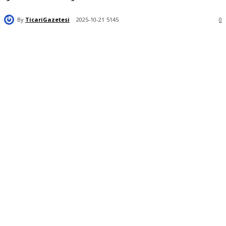
By
TicariGazetesi
2025-10-21
5145
0