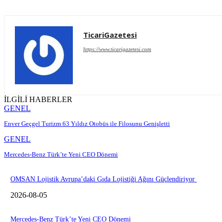
TicariGazetesi
https://www.ticarigazetesi.com
İLGİLİ HABERLER
GENEL
Enver Geçgel Turizm 63 Yıldız Otobüs ile Filosunu Genişletti
GENEL
Mercedes-Benz Türk’te Yeni CEO Dönemi
OMSAN Lojistik Avrupa’daki Gıda Lojistiği Ağını Güçlendiriyor
2026-08-05
Mercedes-Benz Türk’te Yeni CEO Dönemi