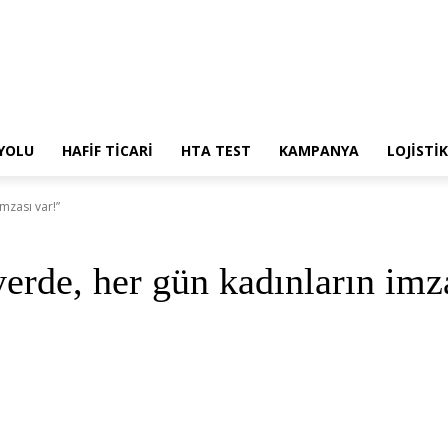
 YOLU
HAFİF TİCARİ
HTA TEST
KAMPANYA
LOJİSTİK
mzası var!”
rde, her gün kadınların imza