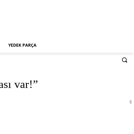
YEDEK PARÇA
sı var!”
0