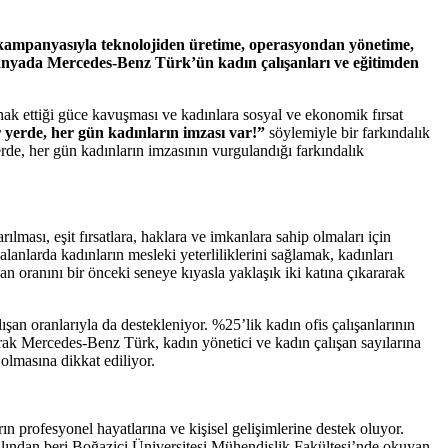
 kampanyasıyla
teknolojiden üretime, operasyondan yönetime,
anyada Mercedes-Benz Türk’ün kadın çalışanları ve eğitimden
hak ettiği güce kavuşması ve kadınlara sosyal ve ekonomik fırsat
 yerde, her gün kadınların imzası var!”
söylemiyle bir farkındalık
de, her gün kadınların imzasının vurgulandığı farkındalık
ması, eşit fırsatlara, haklara ve imkanlara sahip olmaları için
alanlarda kadınların mesleki yeterliliklerini sağlamak, kadınları
 oranını bir önceki seneye kıyasla yaklaşık iki katına çıkararak
şan oranlarıyla da destekleniyor. %25’lik kadın ofis çalışanlarının
arak Mercedes-Benz Türk, kadın yönetici ve kadın çalışan sayılarına
olmasına dikkat ediliyor.
 profesyonel hayatlarına ve kişisel gelişimlerine destek oluyor.
ından beri Boğaziçi Üniversitesi Mühendislik Fakültesi’nde okuyan