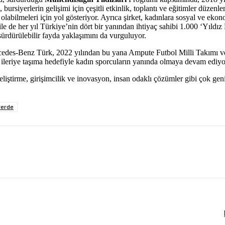
a, bursiyerlerin gelişimi için çeşitli etkinlik, toplantı ve eğitimler dü
olabilmeleri için yol gösteriyor. Ayrıca şirket, kadınlara sosyal ve eko
e de her yıl Türkiye’nin dört bir yanından ihtiyaç sahibi 1.000 ‘Yıldız K
sürdürülebilir fayda yaklaşımını da vurguluyor.
cedes-Benz Türk, 2022 yılından bu yana Ampute Futbol Milli Takımı ve
leriye taşıma hedefiyle kadın sporcuların yanında olmaya devam ediyo
ştirme, girişimcilik ve inovasyon, insan odaklı çözümler gibi çok geniş
yerde