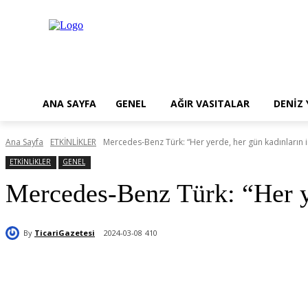
ANA SAYFA
GENEL
AĞIR VASITALAR
DENİZ
Ana Sayfa
ETKİNLİKLER
Mercedes-Benz Türk: “Her yerde, her gün kadınların i
ETKİNLİKLER
GENEL
Mercedes-Benz Türk: “Her ye
By
TicariGazetesi
2024-03-08
410
Paylaş