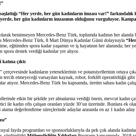
!”
lattığı “Her yerde, her gün kadınların imzası var!” farkındalık
er yerde, her gün kadınların imzasının olduğunu vurguluyor. Kamp
arı olarak benimseyen Mercedes-Benz Türk, toplumda kadının her alanda 
amda Mercedes-Benz Türk, 8 Mart Dünya Kadınlar Günü dolayısıyla
“Her
me, eğitimden spora kadar yaşamın ve iş hayatının her alanında; her yer
spora destek verdiği kadınlar yer alıyor.
 katına çıktı
erçevesinde kadınların yeteneklerinin ve potansiyellerinin ortaya çıkarıl
n tercih etmeyeceği varsayılan kaynak, robot, forklift operatörlüğü gibi 
lar atıyor. Mercedes-Benz Türk bu kapsamda, üretim sahası kadın çalışan
erinde etkin bir şekilde yer almalarına verdiği önem, mevcut kadın çalı
ci ile kadın ofis çalışan oranları yüzde 30’un üzerinde. Bunlara ek ol
i atama değerlendirme süreçlerinde adaylar arasında en az 1 kadın aday 
ası”
yal fayda programları ve sponsorluklarıyla da pek çok alanda kadınların
a, sürdürdüğü
Mühendisliğin Yıldızları
Programı kapsamında, 2018 yıl