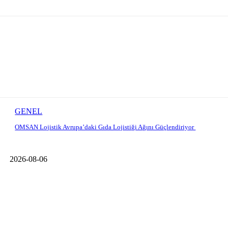
GENEL
OMSAN Lojistik Avrupa’daki Gıda Lojistiği Ağını Güçlendiriyor
2026-08-06