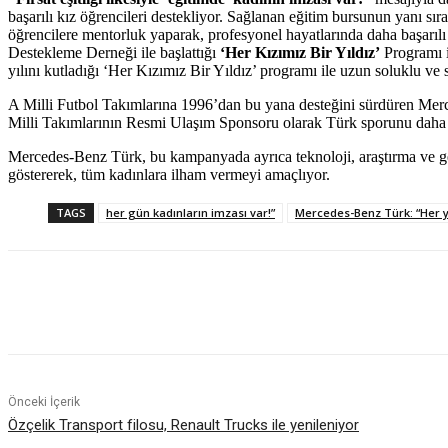
başarılı kız öğrencileri destekliyor. Sağlanan eğitim bursunun yanı sır
öğrencilere mentorluk yaparak, profesyonel hayatlarında daha başarılı 
Destekleme Derneği ile başlattığı
‘Her Kızımız Bir Yıldız’
Programı il
yılını kutladığı ‘Her Kızımız Bir Yıldız’ programı ile uzun soluklu ve 
A Milli Futbol Takımlarına 1996’dan bu yana desteğini sürdüren Mer
Milli Takımlarının Resmi Ulaşım Sponsoru olarak Türk sporunu daha i
Mercedes-Benz Türk, bu kampanyada ayrıca teknoloji, araştırma ve geli
göstererek, tüm kadınlara ilham vermeyi amaçlıyor.
TAGS
her gün kadınların imzası var!”
Mercedes-Benz Türk: “Her 
Paylaş
Önceki İçerik
Özçelik Transport filosu, Renault Trucks ile yenileniyor