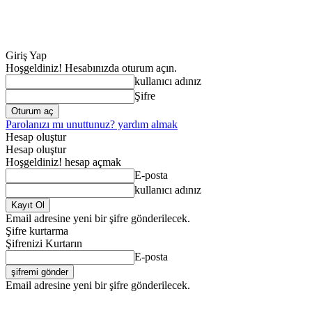
Giriş Yap
Hoşgeldiniz! Hesabınızda oturum açın.
kullanıcı adınız
Şifre
Parolanızı mı unuttunuz? yardım almak
Hesap oluştur
Hesap oluştur
Hoşgeldiniz! hesap açmak
E-posta
kullanıcı adınız
Email adresine yeni bir şifre gönderilecek.
Şifre kurtarma
Şifrenizi Kurtarın
E-posta
Email adresine yeni bir şifre gönderilecek.
ANA SAYFA
GENE
Perşembe, Ağustos 6, 2026
Giriş Yap / Kayıt Ol