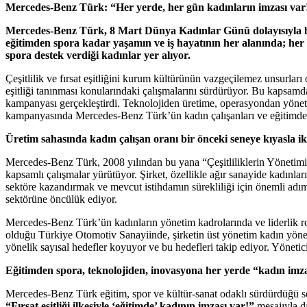
Mercedes-Benz Türk:
“Her yerde, her gün kadınların imzası var
Mercedes-Benz Türk, 8 Mart Dünya Kadınlar Günü dolayısıyla baş
eğitimden spora kadar yaşamın ve iş hayatının her alanında; h
spora destek verdiği kadınlar yer alıyor.
Çeşitlilik ve fırsat eşitliğini kurum kültürünün vazgeçilemez unsurl
eşitliği tanınması konularındaki çalışmalarını sürdürüyor. Bu kaps
kampanyası gerçekleştirdi. Teknolojiden üretime, operasyondan yöneti
kampanyasında Mercedes-Benz Türk’ün kadın çalışanları ve eğitimden 
Üretim sahasında kadın çalışan oranı bir önceki seneye kıyasla iki
Mercedes-Benz Türk, 2008 yılından bu yana “Çeşitliliklerin Yönetimi” ç
kapsamlı çalışmalar yürütüyor. Şirket, özellikle ağır sanayide kadınları
sektöre kazandırmak ve mevcut istihdamın sürekliliği için önemli adım
sektörüne öncülük ediyor.
Mercedes-Benz Türk’ün kadınların yönetim kadrolarında ve liderlik roll
olduğu Türkiye Otomotiv Sanayiinde, şirketin üst yönetim kadın yöneti
yönelik sayısal hedefler koyuyor ve bu hedefleri takip ediyor. Yönetic
Eğitimden spora, teknolojiden, inovasyona her yerde “kadın imz
Mercedes-Benz Türk eğitim, spor ve kültür-sanat odaklı sürdürdüğü sos
“Fırsat eşitliği ilkesiyle ‘eğitimde’ kadının imzası var!”
mesajıyla d