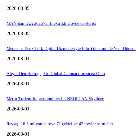
2026-08-05
MAN’dan IAA 2026’da Elektrikli Gövde Gösterisi
2026-08-05
Mercedes-Benz Türk Dijital Hizmetleriyle Filo Yönetiminde Yeni Dönem
2026-08-01
Alışan Den Hartogh, Un Global Compact İmzacısı Oldu
2026-08-01
Metro Turizm’in premium tercihi NEOPLAN Skyliner
2026-08-01
Reysaş, 10.3 milyon euroya 71 çekici ve 42 treyler satın aldı
2026-08-01