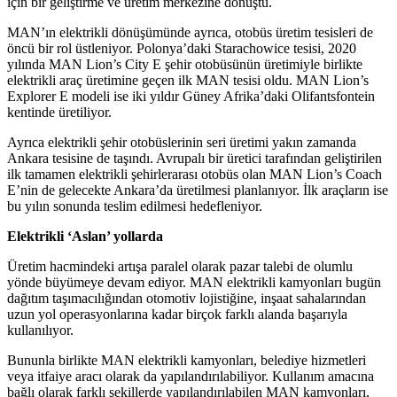
için bir geliştirme ve üretim merkezine dönüştü.
MAN’ın elektrikli dönüşümünde ayrıca, otobüs üretim tesisleri de
öncü bir rol üstleniyor. Polonya’daki Starachowice tesisi, 2020
yılında MAN Lion’s City E şehir otobüsünün üretimiyle birlikte
elektrikli araç üretimine geçen ilk MAN tesisi oldu. MAN Lion’s
Explorer E modeli ise iki yıldır Güney Afrika’daki Olifantsfontein
kentinde üretiliyor.
Ayrıca elektrikli şehir otobüslerinin seri üretimi yakın zamanda
Ankara tesisine de taşındı. Avrupalı bir üretici tarafından geliştirilen
ilk tamamen elektrikli şehirlerarası otobüs olan MAN Lion’s Coach
E’nin de gelecekte Ankara’da üretilmesi planlanıyor. İlk araçların ise
bu yılın sonunda teslim edilmesi hedefleniyor.
Elektrikli ‘Aslan’ yollarda
Üretim hacmindeki artışa paralel olarak pazar talebi de olumlu
yönde büyümeye devam ediyor. MAN elektrikli kamyonları bugün
dağıtım taşımacılığından otomotiv lojistiğine, inşaat sahalarından
uzun yol operasyonlarına kadar birçok farklı alanda başarıyla
kullanılıyor.
Bununla birlikte MAN elektrikli kamyonları, belediye hizmetleri
veya itfaiye aracı olarak da yapılandırılabiliyor. Kullanım amacına
bağlı olarak farklı şekillerde yapılandırılabilen MAN kamyonları,