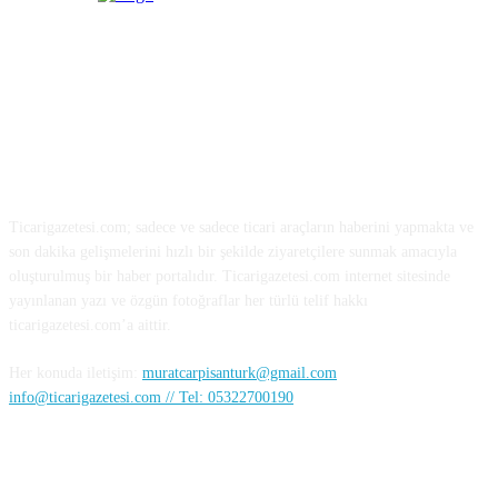
HAKKIMIZDA
Ticarigazetesi.com; sadece ve sadece ticari araçların haberini yapmakta ve
son dakika gelişmelerini hızlı bir şekilde ziyaretçilere sunmak amacıyla
oluşturulmuş bir haber portalıdır. Ticarigazetesi.com internet sitesinde
yayınlanan yazı ve özgün fotoğraflar her türlü telif hakkı
ticarigazetesi.com’a aittir.
Her konuda iletişim:
muratcarpisanturk@gmail.com
info@ticarigazetesi.com // Tel: 05322700190
BENİ TAKİP ET