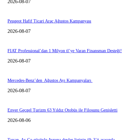
2026-08-07
Peugeot Hafif Ticari Araç Ağustos Kampanyası
2026-08-07
FIAT Professional’dan 1 Milyon tl’ye Varan Finansman Desteği!
2026-08-07
Mercedes-Benz’den Ağustos Ayı Kampanyaları
2026-08-07
Enver Geçgel Turizm 63 Yıldız Otobüs ile Filosunu Genişletti
2026-08-06
Tırsan, Ar-Ge gücüyle Avrupa devler liginin ilk 3’ü arasında