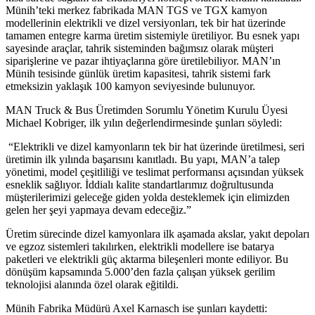
Münih’teki merkez fabrikada MAN TGS ve TGX kamyon
modellerinin elektrikli ve dizel versiyonları, tek bir hat üzerinde
tamamen entegre karma üretim sistemiyle üretiliyor. Bu esnek yapı
sayesinde araçlar, tahrik sisteminden bağımsız olarak müşteri
siparişlerine ve pazar ihtiyaçlarına göre üretilebiliyor. MAN’ın
Münih tesisinde günlük üretim kapasitesi, tahrik sistemi fark
etmeksizin yaklaşık 100 kamyon seviyesinde bulunuyor.
MAN Truck & Bus Üretimden Sorumlu Yönetim Kurulu Üyesi
Michael Kobriger, ilk yılın değerlendirmesinde şunları söyledi:
“Elektrikli ve dizel kamyonların tek bir hat üzerinde üretilmesi, seri
üretimin ilk yılında başarısını kanıtladı. Bu yapı, MAN’a talep
yönetimi, model çeşitliliği ve teslimat performansı açısından yüksek
esneklik sağlıyor. İddialı kalite standartlarımız doğrultusunda
müşterilerimizi geleceğe giden yolda desteklemek için elimizden
gelen her şeyi yapmaya devam edeceğiz.”
Üretim sürecinde dizel kamyonlara ilk aşamada akslar, yakıt depoları
ve egzoz sistemleri takılırken, elektrikli modellere ise batarya
paketleri ve elektrikli güç aktarma bileşenleri monte ediliyor. Bu
dönüşüm kapsamında 5.000’den fazla çalışan yüksek gerilim
teknolojisi alanında özel olarak eğitildi.
Münih Fabrika Müdürü Axel Karnasch ise şunları kaydetti: