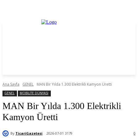
Ana Sayfa
GENEL
MAN Bir Yılda 1.300 Elektrikli Kamyon Üretti
GENEL
MOBİLİTE DÜNYASI
MAN Bir Yılda 1.300 Elektrikli
Kamyon Üretti
By
TicariGazetesi
2026-07-01
3179
0