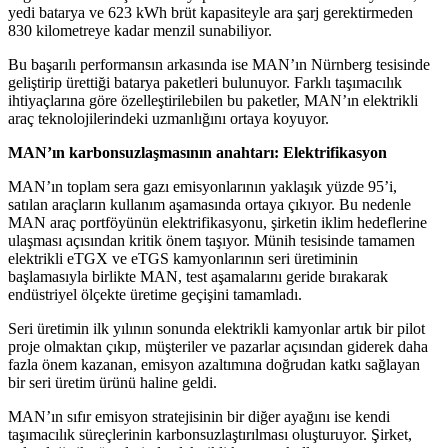
yedi batarya ve 623 kWh brüt kapasiteyle ara şarj gerektirmeden
830 kilometreye kadar menzil sunabiliyor.
Bu başarılı performansın arkasında ise MAN’ın Nürnberg tesisinde
geliştirip ürettiği batarya paketleri bulunuyor. Farklı taşımacılık
ihtiyaçlarına göre özelleştirilebilen bu paketler, MAN’ın elektrikli
araç teknolojilerindeki uzmanlığını ortaya koyuyor.
MAN’ın karbonsuzlaşmasının anahtarı: Elektrifikasyon
MAN’ın toplam sera gazı emisyonlarının yaklaşık yüzde 95’i,
satılan araçların kullanım aşamasında ortaya çıkıyor. Bu nedenle
MAN araç portföyünün elektrifikasyonu, şirketin iklim hedeflerine
ulaşması açısından kritik önem taşıyor. Münih tesisinde tamamen
elektrikli eTGX ve eTGS kamyonlarının seri üretiminin
başlamasıyla birlikte MAN, test aşamalarını geride bırakarak
endüstriyel ölçekte üretime geçişini tamamladı.
Seri üretimin ilk yılının sonunda elektrikli kamyonlar artık bir pilot
proje olmaktan çıkıp, müşteriler ve pazarlar açısından giderek daha
fazla önem kazanan, emisyon azaltımına doğrudan katkı sağlayan
bir seri üretim ürünü haline geldi.
MAN’ın sıfır emisyon stratejisinin bir diğer ayağını ise kendi
taşımacılık süreçlerinin karbonsuzlaştırılması oluşturuyor. Şirket,