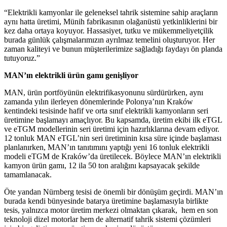
“Elektrikli kamyonlar ile geleneksel tahrik sistemine sahip araçların
aynı hatta üretimi, Münih fabrikasının olağanüstü yetkinliklerini bir
kez daha ortaya koyuyor. Hassasiyet, tutku ve mükemmeliyetçilik
burada günlük çalışmalarımızın ayrılmaz temelini oluşturuyor. Her
zaman kaliteyi ve bunun müşterilerimize sağladığı faydayı ön planda
tutuyoruz.”
MAN’ın elektrikli ürün gamı genişliyor
MAN, ürün portföyünün elektrifikasyonunu sürdürürken, aynı
zamanda yılın ilerleyen dönemlerinde Polonya’nın Kraków
kentindeki tesisinde hafif ve orta sınıf elektrikli kamyonların seri
üretimine başlamayı amaçlıyor. Bu kapsamda, üretim ekibi ilk eTGL
ve eTGM modellerinin seri üretimi için hazırlıklarına devam ediyor.
12 tonluk MAN eTGL’nin seri üretiminin kısa süre içinde başlaması
planlanırken, MAN’ın tanıtımını yaptığı yeni 16 tonluk elektrikli
modeli eTGM de Kraków’da üretilecek. Böylece MAN’ın elektrikli
kamyon ürün gamı, 12 ila 50 ton aralığını kapsayacak şekilde
tamamlanacak.
Öte yandan Nürnberg tesisi de önemli bir dönüşüm geçirdi. MAN’ın
burada kendi bünyesinde batarya üretimine başlamasıyla birlikte
tesis, yalnızca motor üretim merkezi olmaktan çıkarak, hem en son
teknoloji dizel motorlar hem de alternatif tahrik sistemi çözümleri