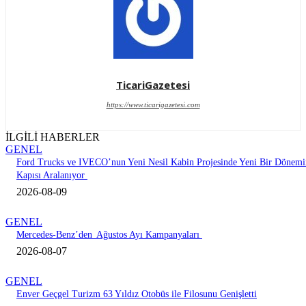
TicariGazetesi
https://www.ticarigazetesi.com
İLGİLİ HABERLER
GENEL
Ford Trucks ve IVECO’nun Yeni Nesil Kabin Projesinde Yeni Bir Dönemi
Kapısı Aralanıyor
2026-08-09
GENEL
Mercedes-Benz’den Ağustos Ayı Kampanyaları
2026-08-07
GENEL
Enver Geçgel Turizm 63 Yıldız Otobüs ile Filosunu Genişletti