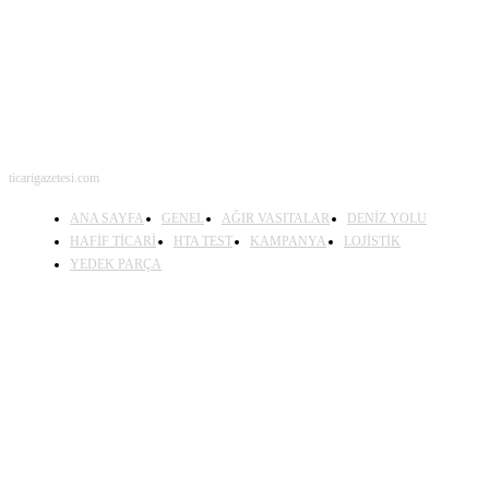
ticarigazetesi.com
ANA SAYFA
GENEL
AĞIR VASITALAR
DENİZ YOLU
HAFİF TİCARİ
HTA TEST
KAMPANYA
LOJİSTİK
YEDEK PARÇA