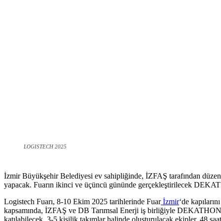
LOGISTECH 2025
İzmir Büyükşehir Belediyesi ev sahipliğinde, İZFAŞ tarafından düzenlen
yapacak. Fuarın ikinci ve üçüncü gününde gerçekleştirilecek DEKATH
Logistech Fuarı, 8-10 Ekim 2025 tarihlerinde Fuar
İzmir
‘de kapıların
kapsamında, İZFAŞ ve DB Tarımsal Enerji iş birliğiyle DEKATHON 20
katılabilecek. 3-5 kişilik takımlar halinde oluşturulacak ekipler, 48 