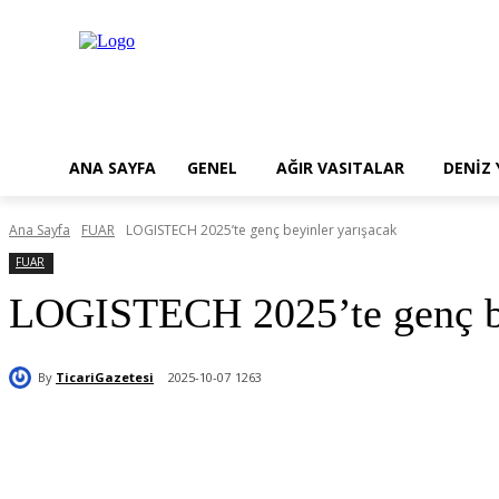
ANA SAYFA
GENEL
AĞIR VASITALAR
DENİZ
Ana Sayfa
FUAR
LOGISTECH 2025’te genç beyinler yarışacak
FUAR
LOGISTECH 2025’te genç be
By
TicariGazetesi
2025-10-07
1263
Paylaş