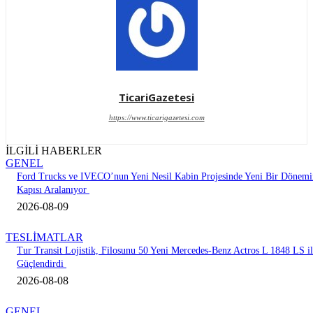
TicariGazetesi
https://www.ticarigazetesi.com
İLGİLİ HABERLER
GENEL
Ford Trucks ve IVECO’nun Yeni Nesil Kabin Projesinde Yeni Bir Dönemi
Kapısı Aralanıyor
2026-08-09
TESLİMATLAR
Tur Transit Lojistik, Filosunu 50 Yeni Mercedes-Benz Actros L 1848 LS i
Güçlendirdi
2026-08-08
GENEL