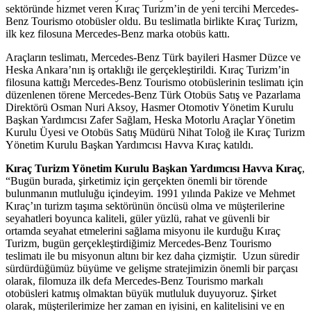
sektöründe hizmet veren Kıraç Turizm’in de yeni tercihi Mercedes-
Benz Tourismo otobüsler oldu. Bu teslimatla birlikte Kıraç Turizm,
ilk kez filosuna Mercedes-Benz marka otobüs kattı.
Araçların teslimatı, Mercedes-Benz Türk bayileri Hasmer Düzce ve
Heska Ankara’nın iş ortaklığı ile gerçekleştirildi. Kıraç Turizm’in
filosuna kattığı Mercedes-Benz Tourismo otobüslerinin teslimatı için
düzenlenen törene Mercedes-Benz Türk Otobüs Satış ve Pazarlama
Direktörü Osman Nuri Aksoy, Hasmer Otomotiv Yönetim Kurulu
Başkan Yardımcısı Zafer Sağlam, Heska Motorlu Araçlar Yönetim
Kurulu Üyesi ve Otobüs Satış Müdürü Nihat Toloğ ile Kıraç Turizm
Yönetim Kurulu Başkan Yardımcısı Havva Kıraç katıldı.
Kıraç Turizm Yönetim Kurulu Başkan Yardımcısı Havva Kıraç
,
“Bugün burada, şirketimiz için gerçekten önemli bir törende
bulunmanın mutluluğu içindeyim. 1991 yılında Pakize ve Mehmet
Kıraç’ın turizm taşıma sektörünün öncüsü olma ve müşterilerine
seyahatleri boyunca kaliteli, güler yüzlü, rahat ve güvenli bir
ortamda seyahat etmelerini sağlama misyonu ile kurduğu Kıraç
Turizm, bugün gerçekleştirdiğimiz Mercedes-Benz Tourismo
teslimatı ile bu misyonun altını bir kez daha çizmiştir. Uzun süredir
sürdürdüğümüz büyüme ve gelişme stratejimizin önemli bir parçası
olarak, filomuza ilk defa Mercedes-Benz Tourismo markalı
otobüsleri katmış olmaktan büyük mutluluk duyuyoruz. Şirket
olarak, müşterilerimize her zaman en iyisini, en kalitelisini ve en