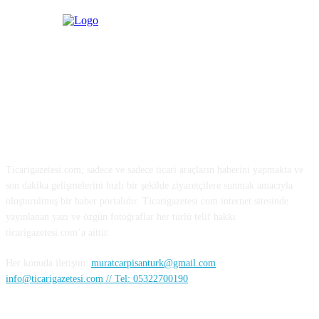
HAKKIMIZDA
Ticarigazetesi.com; sadece ve sadece ticari araçların haberini yapmakta ve
son dakika gelişmelerini hızlı bir şekilde ziyaretçilere sunmak amacıyla
oluşturulmuş bir haber portalıdır. Ticarigazetesi.com internet sitesinde
yayınlanan yazı ve özgün fotoğraflar her türlü telif hakkı
ticarigazetesi.com’a aittir.
Her konuda iletişim:
muratcarpisanturk@gmail.com
info@ticarigazetesi.com // Tel: 05322700190