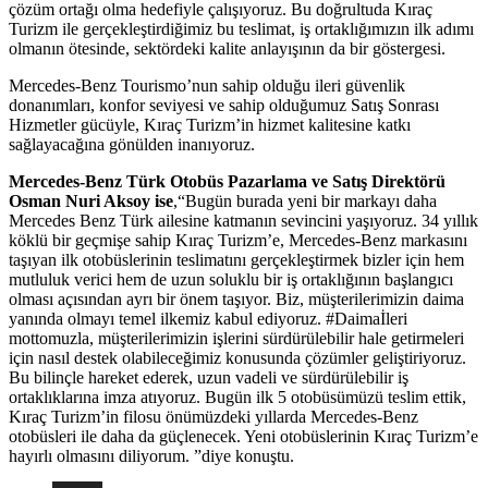
çözüm ortağı olma hedefiyle çalışıyoruz. Bu doğrultuda Kıraç
Turizm ile gerçekleştirdiğimiz bu teslimat, iş ortaklığımızın ilk adımı
olmanın ötesinde, sektördeki kalite anlayışının da bir göstergesi.
Mercedes-Benz Tourismo’nun sahip olduğu ileri güvenlik
donanımları, konfor seviyesi ve sahip olduğumuz Satış Sonrası
Hizmetler gücüyle, Kıraç Turizm’in hizmet kalitesine katkı
sağlayacağına gönülden inanıyoruz.
Mercedes-Benz Türk Otobüs Pazarlama ve Satış Direktörü
Osman Nuri Aksoy ise
,“Bugün burada yeni bir markayı daha
Mercedes Benz Türk ailesine katmanın sevincini yaşıyoruz. 34 yıllık
köklü bir geçmişe sahip Kıraç Turizm’e, Mercedes-Benz markasını
taşıyan ilk otobüslerinin teslimatını gerçekleştirmek bizler için hem
mutluluk verici hem de uzun soluklu bir iş ortaklığının başlangıcı
olması açısından ayrı bir önem taşıyor. Biz, müşterilerimizin daima
yanında olmayı temel ilkemiz kabul ediyoruz. #Daimaİleri
mottomuzla, müşterilerimizin işlerini sürdürülebilir hale getirmeleri
için nasıl destek olabileceğimiz konusunda çözümler geliştiriyoruz.
Bu bilinçle hareket ederek, uzun vadeli ve sürdürülebilir iş
ortaklıklarına imza atıyoruz. Bugün ilk 5 otobüsümüzü teslim ettik,
Kıraç Turizm’in filosu önümüzdeki yıllarda Mercedes-Benz
otobüsleri ile daha da güçlenecek. Yeni otobüslerinin Kıraç Turizm’e
hayırlı olmasını diliyorum. ”diye konuştu.