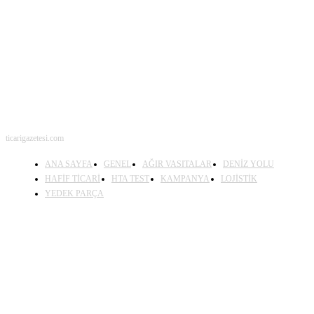
BENİ TAKİP ET
ticarigazetesi.com
ANA SAYFA
GENEL
AĞIR VASITALAR
DENİZ YOLU
HAFİF TİCARİ
HTA TEST
KAMPANYA
LOJİSTİK
YEDEK PARÇA