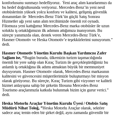
konforlusunu sunmayı hedefliyoruz. Yeni araç alım kararlarımızı da
bu hedef doğrultusunda veriyoruz. Mercedes-Benz’in yeni nesil
otobüslerinin yüksek yolcu konforu ve kalitesi, gelişmiş güvenlik
donanımları ile Mercedes-Benz Türk’ün güçlü Satış Sonrası
Hizmetler ağı yeni satın alım tercihimizde önemli rol oynadı.
Filomuza yeni kattığımız Mercedes-Benz marka otobüsler ile uzun
soluklu iş ortaklığımızın ilk adımını attığımıza inanıyorum. Bu
süreçte yanımızda olan, destek veren Mercedes-Benz Türk’e,
Hasmer Otomotiv ve Heska Otomotiv’e teşekkürlerimi sunuyorum.”
dedi.
Hasmer Otomotiv Yönetim Kurulu Başkan Yardımcısı Zafer
Sağlam ise, “
Bugün burada, ülkemizin turizm taşımacılığında
önemli bir yere sahip olan Kıraç Turizm ile gerçekleştirdiğimiz bu
anlamlı iş ortaklığına ilk adımı atmaktan büyük bir memnuniyet
duyuyorum. Hasmer Otomotiv olarak, Mercedes-Benz markasının
kalitesini ve güvencesini müşterilerimizle buluşturmayı bir misyon
olarak görüyoruz. Bu süreçte, Kıraç Turizm gibi vizyoner ve kaliteli
hizmet anlayışına sahip bir şirketin filosuna Mercedes-Benz
Tourismo araçlarımızla katkıda bulunmak bizim için gurur verici.”
dedi.
Heska Motorlu Araçlar Yönetim Kurulu Üyesi / Otobüs Satış
Müdürü Nihat Toloğ, ”
Heska Motorlu Araçlar olarak, sektöre
sadece araç temin eden bir şirket değil, aynı zamanda güvenilir bir