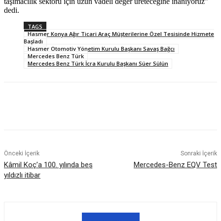
taşımacılık sektörü için uzun vadeli değer üreteceğine inanıyoruz”
dedi.
TAGS
Hasmer Konya Ağır Ticari Araç Müşterilerine Özel Tesisinde Hizmete
Başladı
Hasmer Otomotiv Yönetim Kurulu Başkanı Savaş Bağcı
Mercedes Benz Türk
Mercedes Benz Türk İcra Kurulu Başkanı Süer Sülün
Önceki İçerik
Sonraki İçerik
Kâmil Koç’a 100. yılında beş
Mercedes-Benz EQV Test
yıldızlı itibar