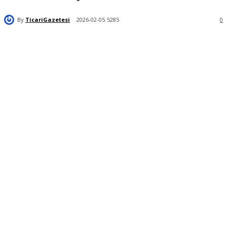
By
TicariGazetesi
2026-02-05
5285
0