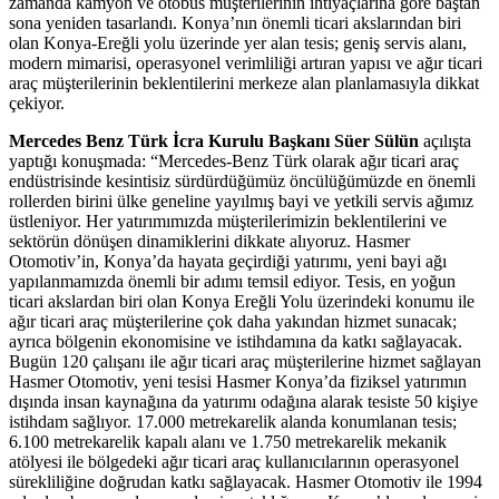
zamanda kamyon ve otobüs müşterilerinin ihtiyaçlarına göre baştan
sona yeniden tasarlandı. Konya’nın önemli ticari akslarından biri
olan Konya-Ereğli yolu üzerinde yer alan tesis; geniş servis alanı,
modern mimarisi, operasyonel verimliliği artıran yapısı ve ağır ticari
araç müşterilerinin beklentilerini merkeze alan planlamasıyla dikkat
çekiyor.
Mercedes Benz Türk İcra Kurulu Başkanı Süer Sülün
açılışta
yaptığı konuşmada: “Mercedes-Benz Türk olarak ağır ticari araç
endüstrisinde kesintisiz sürdürdüğümüz öncülüğümüzde en önemli
rollerden birini ülke geneline yayılmış bayi ve yetkili servis ağımız
üstleniyor. Her yatırımımızda müşterilerimizin beklentilerini ve
sektörün dönüşen dinamiklerini dikkate alıyoruz. Hasmer
Otomotiv’in, Konya’da hayata geçirdiği yatırımı, yeni bayi ağı
yapılanmamızda önemli bir adımı temsil ediyor. Tesis, en yoğun
ticari akslardan biri olan Konya Ereğli Yolu üzerindeki konumu ile
ağır ticari araç müşterilerine çok daha yakından hizmet sunacak;
ayrıca bölgenin ekonomisine ve istihdamına da katkı sağlayacak.
Bugün 120 çalışanı ile ağır ticari araç müşterilerine hizmet sağlayan
Hasmer Otomotiv, yeni tesisi Hasmer Konya’da fiziksel yatırımın
dışında insan kaynağına da yatırımı odağına alarak tesiste 50 kişiye
istihdam sağlıyor. 17.000 metrekarelik alanda konumlanan tesis;
6.100 metrekarelik kapalı alanı ve 1.750 metrekarelik mekanik
atölyesi ile bölgedeki ağır ticari araç kullanıcılarının operasyonel
sürekliliğine doğrudan katkı sağlayacak. Hasmer Otomotiv ile 1994