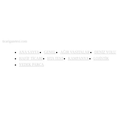
ticarigazetesi.com
ANA SAYFA
GENEL
AĞIR VASITALAR
DENİZ YOLU
HAFİF TİCARİ
HTA TEST
KAMPANYA
LOJİSTİK
YEDEK PARÇA