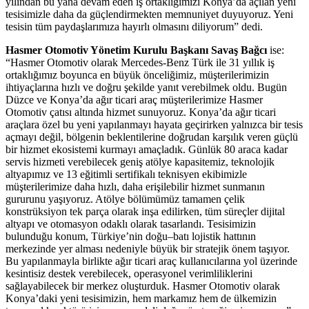
yılından bu yana devam eden iş ortaklığımızı Konya’da açılan yeni
tesisimizle daha da güçlendirmekten memnuniyet duyuyoruz. Yeni
tesisin tüm paydaşlarımıza hayırlı olmasını diliyorum” dedi.
Hasmer Otomotiv Yönetim Kurulu Başkanı Savaş Bağcı
ise:
“Hasmer Otomotiv olarak Mercedes-Benz Türk ile 31 yıllık iş
ortaklığımız boyunca en büyük önceliğimiz, müşterilerimizin
ihtiyaçlarına hızlı ve doğru şekilde yanıt verebilmek oldu. Bugün
Düzce ve Konya’da ağır ticari araç müşterilerimize Hasmer
Otomotiv çatısı altında hizmet sunuyoruz. Konya’da ağır ticari
araçlara özel bu yeni yapılanmayı hayata geçirirken yalnızca bir tesis
açmayı değil, bölgenin beklentilerine doğrudan karşılık veren güçlü
bir hizmet ekosistemi kurmayı amaçladık. Günlük 80 araca kadar
servis hizmeti verebilecek geniş atölye kapasitemiz, teknolojik
altyapımız ve 13 eğitimli sertifikalı teknisyen ekibimizle
müşterilerimize daha hızlı, daha erişilebilir hizmet sunmanın
gururunu yaşıyoruz. Atölye bölümümüz tamamen çelik
konstrüksiyon tek parça olarak inşa edilirken, tüm süreçler dijital
altyapı ve otomasyon odaklı olarak tasarlandı. Tesisimizin
bulunduğu konum, Türkiye’nin doğu–batı lojistik hattının
merkezinde yer alması nedeniyle büyük bir stratejik önem taşıyor.
Bu yapılanmayla birlikte ağır ticari araç kullanıcılarına yol üzerinde
kesintisiz destek verebilecek, operasyonel verimliliklerini
sağlayabilecek bir merkez oluşturduk. Hasmer Otomotiv olarak
Konya’daki yeni tesisimizin, hem markamız hem de ülkemizin