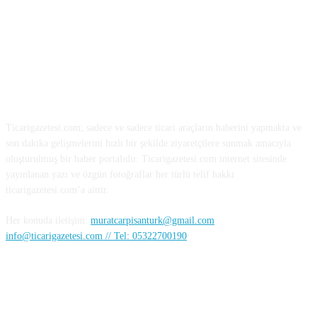
HAKKIMIZDA
Ticarigazetesi.com; sadece ve sadece ticari araçların haberini yapmakta ve
son dakika gelişmelerini hızlı bir şekilde ziyaretçilere sunmak amacıyla
oluşturulmuş bir haber portalıdır. Ticarigazetesi.com internet sitesinde
yayınlanan yazı ve özgün fotoğraflar her türlü telif hakkı
ticarigazetesi.com’a aittir.
Her konuda iletişim:
muratcarpisanturk@gmail.com
info@ticarigazetesi.com // Tel: 05322700190
BENİ TAKİP ET