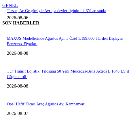
GENEL
Tırsan, Ar-Ge gücüyle Avrupa devler liginin ilk 3’ü arasında
2026-08-06
SON HABERLER
MAXUS Modellerinde Ağustos Ayına Özel 1.199.000 TL’den Başlayan
Benzersiz Fiyatlar
2026-08-08
Tur Transit Lojistik, Filosunu 50 Yeni Mercedes-Benz Actros L 1848 LS i
Güçlendirdi
2026-08-08
Opel Hafif Ticari Araç Ağustos Ayı Kampanyası
2026-08-07