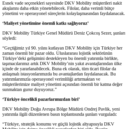
Esnek vade seçenekleri sayesinde DKV Mobility müşterileri nakit
akışlarını daha etkin yönetebilecek. Filolar, daha verimli bütçe
yönetimi ve operasyonel süreçlerin kolaylaşmasından faydalanacak.
‘Maliyet yönetimine önemli katkı sağlıyoruz’
DKV Mobility Türkiye Genel Müdürü Deniz Çokcoş Sezer, şunları
söyledi:
“Geçtiğimiz yıl 90. yılını kutlayan DKV Mobility için Türkiye her
zaman önemli bir pazar oldu. Uluslararası lojistik sektörünün
Türkiye’deki gelişimini destekleyen bu önemli yatırımla birlikte,
taşımacılarımız artık DKV Mobility’nin yakıt avantajlarından ülke
içinde de yararlanabilecek. Buna ek olarak, tüm ticari filolar da
anlaşmalı istasyonlarımızda bu avantajlardan faydalanacak. Bu
yatırımlarımızla operasyonel verimliliği artırmaktan ve
müşterilerimize maliyet yönetimi açısından önemli bir katma değer
sunmaktan gurur duyuyoruz.”
‘Türkiye öncelikli pazarlarımızdan biri’
DKV Mobility Doğu Avrupa Bölge Müdürü Ondrej Pavlik, yeni
yatırımla ilgili düzenlenen basın toplantısında şunları vurguladı:
“Türkiye, stratejik konumu ve güçlü lojistik altyapısıyla DKV