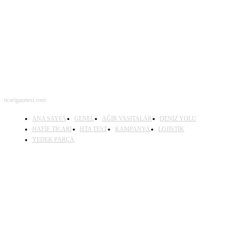
BENİ TAKİP ET
ticarigazetesi.com
ANA SAYFA
GENEL
AĞIR VASITALAR
DENİZ YOLU
HAFİF TİCARİ
HTA TEST
KAMPANYA
LOJİSTİK
YEDEK PARÇA