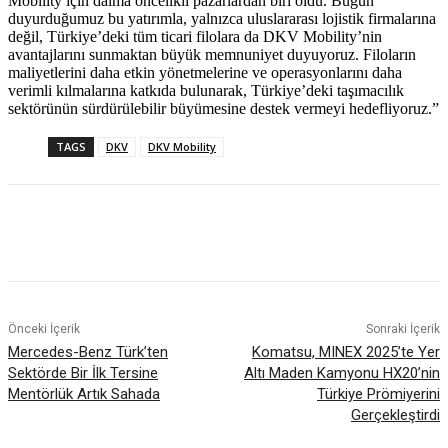
Mobility için daima öncelikli pazarlardan biri oldu. Bugün
duyurduğumuz bu yatırımla, yalnızca uluslararası lojistik firmalarına
değil, Türkiye’deki tüm ticari filolara da DKV Mobility’nin
avantajlarını sunmaktan büyük memnuniyet duyuyoruz. Filoların
maliyetlerini daha etkin yönetmelerine ve operasyonlarını daha
verimli kılmalarına katkıda bulunarak, Türkiye’deki taşımacılık
sektörünün sürdürülebilir büyümesine destek vermeyi hedefliyoruz.”
TAGS
DKV
DKV Mobility
Önceki İçerik
Sonraki İçerik
Mercedes-Benz Türk’ten
Komatsu, MINEX 2025’te Yer
Sektörde Bir İlk Tersine
Altı Maden Kamyonu HX20’nin
Mentörlük Artık Sahada
Türkiye Prömiyerini
Gerçekleştirdi