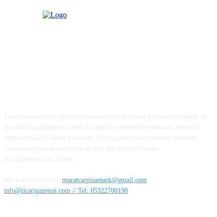
HAKKIMIZDA
Ticarigazetesi.com; sadece ve sadece ticari araçların haberini yapmakta ve
son dakika gelişmelerini hızlı bir şekilde ziyaretçilere sunmak amacıyla
oluşturulmuş bir haber portalıdır. Ticarigazetesi.com internet sitesinde
yayınlanan yazı ve özgün fotoğraflar her türlü telif hakkı
ticarigazetesi.com’a aittir.
Her konuda iletişim:
muratcarpisanturk@gmail.com
info@ticarigazetesi.com // Tel: 05322700190