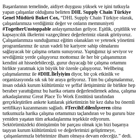
Başarılarının temelinde, aidiyet duygusu yüksek ve işini tutkuyla
yapan çalışanlar olduğunu belirten
DHL Supply Chain Türkiye
Genel Müdürü Buket Cox,
“DHL Supply Chain Türkiye olarak,
çalışanlarımıza verdiğimiz değer ve onların memnuniyeti
#TogetherUnstoppable
anlayışımızdan geliyor. Eşitlik, çeşitlilik ve
kapsayıcılık ilkelerini vazgeçilmez değerlerimiz olarak görüyoruz.
Çalışanlarımıza sunduğumuz eğitim olanakları ve yetenek yönetimi
programlarımız ile uzun vadeli bir kariyere sahip olmalarını
sağlayacak bir çalışma ortamı sunuyoruz. Yaptığımız işi seviyor ve
sevdiğimiz yerde çalışıyoruz mottomuz ile her bir çalışanımızın
kendini ait hissedebileceği, gurur duyacağı bir çalışma ortamını
birlikte yaratmak için büyük bir özenle çalışıyoruz. Wellbeing
çalışmalarımız ile
#DHLİleİyiyim
diyor, bir çok etkinlik ve
organizasyonda sık sık bir araya geliyoruz. Tüm bu çalışmalarımız,
insan odaklı kurum kültürümüz ve şeffaf iletişimimiz ile birlikte hep
beraber yarattığımız bu harika ortamı değerlendirmek adına, çalışma
arkadaşlarımız Great Place To Work Enstitüsü tarafından
gerçekleştirilen ankete katılarak şirketimizin bir kez daha bu önemli
sertifikayı kazanmasını sağladı.
#TercihEdilenİşveren
olma
tutkumuzla harika çalışma ortamımızı taçlandıran ve bu gururu bize
yeniden yaşatan tüm arkadaşlarıma teşekkür ediyorum.
Sektörümüzdeki dönüşümün bir parçası olmak için bizi başarıya
taşıyan kurum kültürümüzü ve değerlerimizi geliştirmeye,
çalışanlarımızla birbirimize ilham olmaya devam edeceğiz.” dedi.