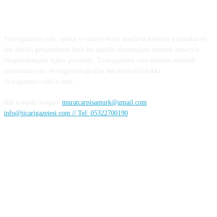
HAKKIMIZDA
Ticarigazetesi.com; sadece ve sadece ticari araçların haberini yapmakta ve
son dakika gelişmelerini hızlı bir şekilde ziyaretçilere sunmak amacıyla
oluşturulmuş bir haber portalıdır. Ticarigazetesi.com internet sitesinde
yayınlanan yazı ve özgün fotoğraflar her türlü telif hakkı
ticarigazetesi.com’a aittir.
Her konuda iletişim:
muratcarpisanturk@gmail.com
info@ticarigazetesi.com // Tel: 05322700190
BENİ TAKİP ET