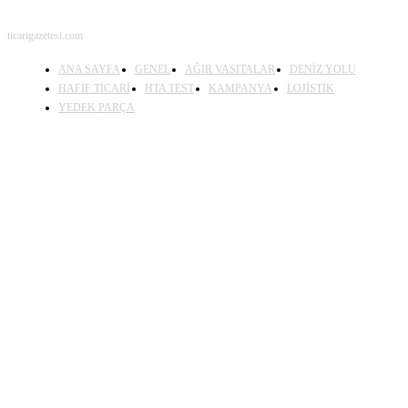
ticarigazetesi.com
ANA SAYFA
GENEL
AĞIR VASITALAR
DENİZ YOLU
HAFİF TİCARİ
HTA TEST
KAMPANYA
LOJİSTİK
YEDEK PARÇA