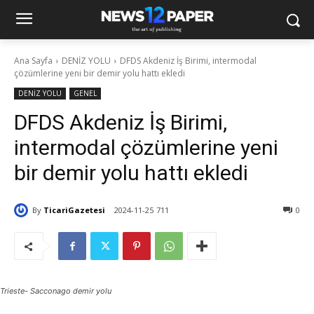
Ana Sayfa
DENİZ YOLU
DFDS Akdeniz İş Birimi, intermodal
çözümlerine yeni bir demir yolu hattı ekledi
DENİZ YOLU
GENEL
DFDS Akdeniz İş Birimi,
intermodal çözümlerine yeni
bir demir yolu hattı ekledi
By
TicariGazetesi
2024-11-25
711
0
Trieste- Sacconago demir yolu