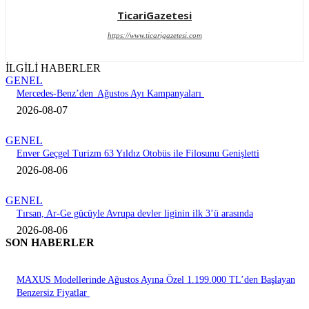
TicariGazetesi
https://www.ticarigazetesi.com
İLGİLİ HABERLER
GENEL
Mercedes-Benz’den Ağustos Ayı Kampanyaları
2026-08-07
GENEL
Enver Geçgel Turizm 63 Yıldız Otobüs ile Filosunu Genişletti
2026-08-06
GENEL
Tırsan, Ar-Ge gücüyle Avrupa devler liginin ilk 3’ü arasında
2026-08-06
SON HABERLER
MAXUS Modellerinde Ağustos Ayına Özel 1.199.000 TL’den Başlayan
Benzersiz Fiyatlar