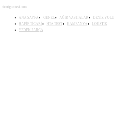
ticarigazetesi.com
ANA SAYFA
GENEL
AĞIR VASITALAR
DENİZ YOLU
HAFİF TİCARİ
HTA TEST
KAMPANYA
LOJİSTİK
YEDEK PARÇA