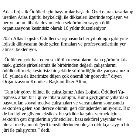
Atlas Lojistik Ödülleri için başvurular başladı. Özel olarak tasarlanıp
üretilen Atlas figürlü heykelciği ile dikkatleri üzerinde toplayan ve
her yıl artan itibarla devam eden sektörün en saygın ödül
organizasyonu kesintisiz olarak 16 yıldır düzenleniyor.
2025 Atlas Lojistik Ödülleri yarışmasında her yıl olduğu gibi yine
lojistik dünyasının önde gelen firmaları ve profesyonellerinin yer
alması bekleniyor.
“Ödülü en çok hak eden sektörün men­suplarını daha görünür ­kıl­
mak, güzide şirketlerimiz ile birbirinden değerli çalışanlarını
ödüllendir­mek; kesintisiz bir şekilde sürdürdüğümüz yarışmamızın
16. yılında da üzerimize düşen çok önemli bir görevdir.” diyen
Organizasyon Komitesi Başkanı İlker Altun;
“Tam bir görev bilinci ile çalıştığımız Atlas Lojistik Ödülleri Ya­
rışması, artan bir ilgi ve itiba­ra sahiptir. Bunu geçtiğimiz yıllardaki
başvurular, sosyal medya çalışmaları ve yarışmaların sonrasında
sektörden gelen son derece olumlu geri dönüşlerden anlıyo­ruz. Biz
de bu ilgi ve güvene eksiksiz bir şekilde karşılık vermek için
sektörün çatı örgütlerinin yöneticileri, bazı sektörel yayınlar ve
ulusal medyanın değerli temsilcilerinden oluşan oldukça saygın bir
jüri ile çalışıyoruz.” dedi.