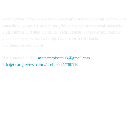
HAKKIMIZDA
Ticarigazetesi.com; sadece ve sadece ticari araçların haberini yapmakta ve
son dakika gelişmelerini hızlı bir şekilde ziyaretçilere sunmak amacıyla
oluşturulmuş bir haber portalıdır. Ticarigazetesi.com internet sitesinde
yayınlanan yazı ve özgün fotoğraflar her türlü telif hakkı
ticarigazetesi.com’a aittir.
Her konuda iletişim:
muratcarpisanturk@gmail.com
info@ticarigazetesi.com // Tel: 05322700190
BENİ TAKİP ET