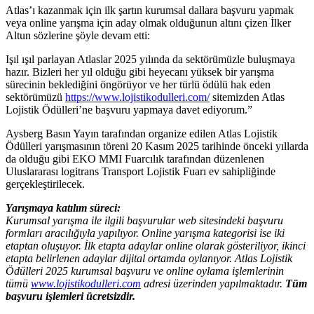
Atlas’ı kazanmak için ilk şartın kurumsal dallara başvuru yapmak
veya online yarışma için aday olmak olduğunun altını çizen İlker
Altun sözlerine şöyle devam etti:
Işıl ışıl parlayan Atlaslar 2025 yılında da sektörümüzle buluşmaya
hazır. Bizleri her yıl olduğu gibi heyecanı yüksek bir yarışma
sürecinin beklediğini öngörüyor ve her türlü ödülü hak eden
sektörümüzü
https://www.lojistikodulleri.com/
sitemizden Atlas
Lojistik Ödülleri’ne başvuru yapmaya davet ediyorum.”
Aysberg Basın Yayın tarafından organize edilen Atlas Lojistik
Ödülleri yarışmasının töreni 20 Kasım 2025 tarihinde önceki yıllarda
da olduğu gibi EKO MMI Fuarcılık tarafından düzenlenen
Uluslararası logitrans Transport Lojistik Fuarı ev sahipliğinde
gerçekleştirilecek.
Yarışmaya katılım süreci:
Kurumsal yarışma ile ilgili başvurular web sitesindeki başvuru
formları aracılığıyla yapılıyor. Online yarışma kategorisi ise iki
etaptan oluşuyor. İlk etapta adaylar online olarak gösteriliyor, ikinci
etapta belirlenen adaylar dijital ortamda oylanıyor. Atlas Lojistik
Ödülleri 2025 kurumsal başvuru ve online oylama işlemlerinin
tümü
www.lojistikodulleri.com
adresi üzerinden yapılmaktadır.
Tüm
başvuru işlemleri ücretsizdir.