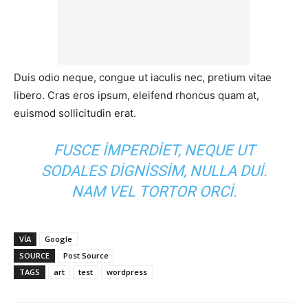
Duis odio neque, congue ut iaculis nec, pretium vitae
libero. Cras eros ipsum, eleifend rhoncus quam at,
euismod sollicitudin erat.
FUSCE IMPERDIET, NEQUE UT
SODALES DIGNISSIM, NULLA DUI.
NAM VEL TORTOR ORCI.
VIA
Google
SOURCE
Post Source
TAGS
art
test
wordpress