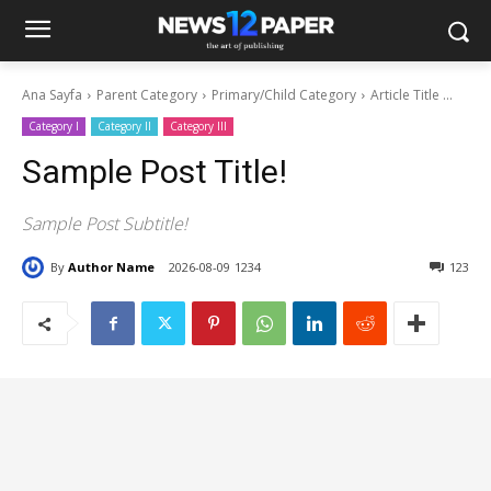
Ana Sayfa
Parent Category
Primary/Child Category
Article Title ...
Category I
Category II
Category III
Sample Post Title!
Sample Post Subtitle!
By
Author Name
2026-08-09
1234
123