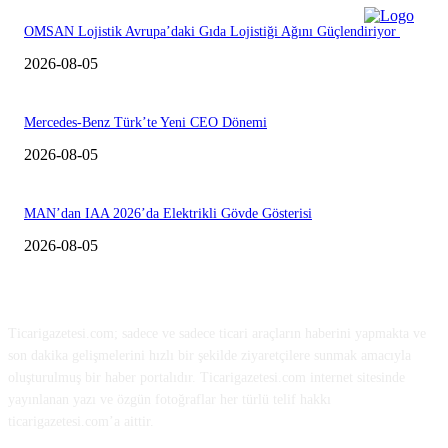
OMSAN Lojistik Avrupa’daki Gıda Lojistiği Ağını Güçlendiriyor
2026-08-05
Mercedes-Benz Türk’te Yeni CEO Dönemi
2026-08-05
MAN’dan IAA 2026’da Elektrikli Gövde Gösterisi
2026-08-05
HAKKIMIZDA
Ticarigazetesi.com; sadece ve sadece ticari araçların haberini yapmakta ve
son dakika gelişmelerini hızlı bir şekilde ziyaretçilere sunmak amacıyla
oluşturulmuş bir haber portalıdır. Ticarigazetesi.com internet sitesinde
yayınlanan yazı ve özgün fotoğraflar her türlü telif hakkı
ticarigazetesi.com’a aittir.