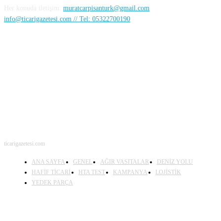
Her konuda iletişim:
muratcarpisanturk@gmail.com
info@ticarigazetesi.com // Tel: 05322700190
BENİ TAKİP ET
ticarigazetesi.com
ANA SAYFA
GENEL
AĞIR VASITALAR
DENİZ YOLU
HAFİF TİCARİ
HTA TEST
KAMPANYA
LOJİSTİK
YEDEK PARÇA