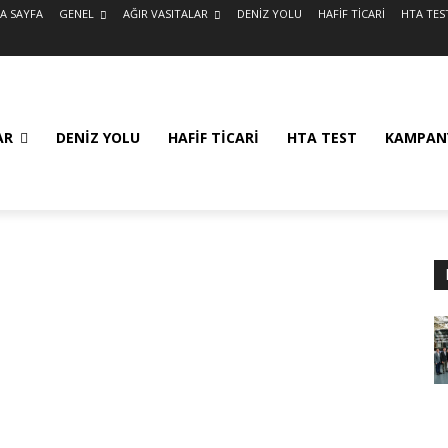
A SAYFA
GENEL
AĞIR VASITALAR
DENİZ YOLU
HAFİF TİCARİ
HTA TES
AR
DENİZ YOLU
HAFİF TİCARİ
HTA TEST
KAMPAN