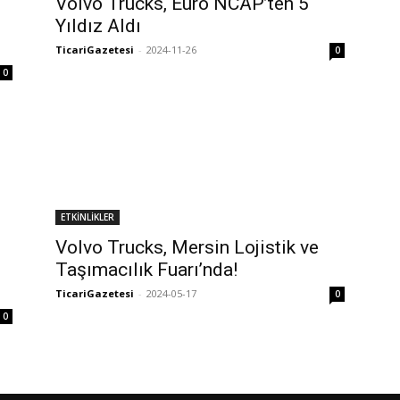
Volvo Trucks, Euro NCAP’ten 5
Yıldız Aldı
TicariGazetesi
-
2024-11-26
0
0
ETKİNLİKLER
Volvo Trucks, Mersin Lojistik ve
Taşımacılık Fuarı’nda!
TicariGazetesi
-
2024-05-17
0
0