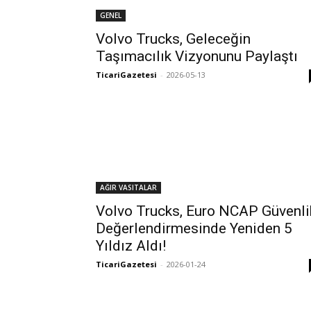
GENEL
Volvo Trucks, Geleceğin
Taşımacılık Vizyonunu Paylaştı
TicariGazetesi
-
2026-05-13
AĞIR VASITALAR
Volvo Trucks, Euro NCAP Güvenli
Değerlendirmesinde Yeniden 5
Yıldız Aldı!
TicariGazetesi
-
2026-01-24