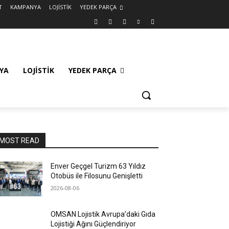
T
KAMPANYA
LOJİSTİK
YEDEK PARÇA
YA
LOJİSTİK
YEDEK PARÇA
MOST READ
Enver Geçgel Turizm 63 Yıldız
Otobüs ile Filosunu Genişletti
2026-08-06
OMSAN Lojistik Avrupa’daki Gıda
Lojistiği Ağını Güçlendiriyor