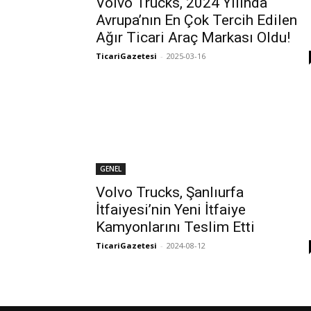
Volvo Trucks, 2024 Yılında
Avrupa’nın En Çok Tercih Edilen
Ağır Ticari Araç Markası Oldu!
TicariGazetesi
-
2025-03-16
GENEL
Volvo Trucks, Şanlıurfa
İtfaiyesi’nin Yeni İtfaiye
Kamyonlarını Teslim Etti
TicariGazetesi
-
2024-08-12