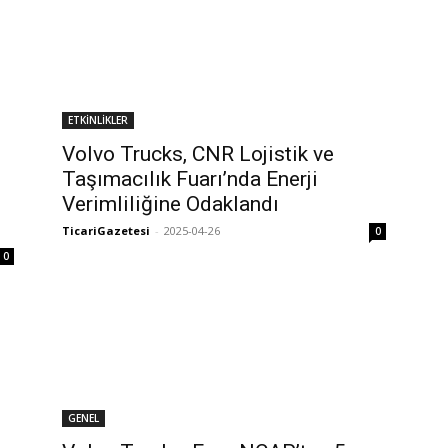
ETKİNLİKLER
Volvo Trucks, CNR Lojistik ve
Taşımacılık Fuarı’nda Enerji
Verimliliğine Odaklandı
TicariGazetesi
-
2025-04-26
0
0
GENEL