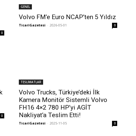
GENEL
Volvo FM’e Euro NCAP’ten 5 Yıldız
TicariGazetesi
-
2026-05-01
0
0
TESLİMATLAR
k
Volvo Trucks, Türkiye’deki İlk
Kamera Monitör Sistemli Volvo
FH16 4×2 780 HP’yi AGİT
Nakliyat’a Teslim Etti!
0
TicariGazetesi
-
2025-11-05
0