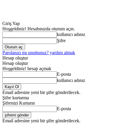
Giriş Yap
Hoşgeldiniz! Hesabınızda oturum açın.
kullanıcı adınız
Şifre
Parolanızı mı unuttunuz? yardım almak
Hesap oluştur
Hesap oluştur
Hoşgeldiniz! hesap açmak
E-posta
kullanıcı adınız
Email adresine yeni bir şifre gönderilecek.
Şifre kurtarma
Şifrenizi Kurtarın
E-posta
Email adresine yeni bir şifre gönderilecek.
ANA SAYFA
GENE
Cumartesi, Ağustos 8, 2026
Giriş Yap / Kayıt Ol