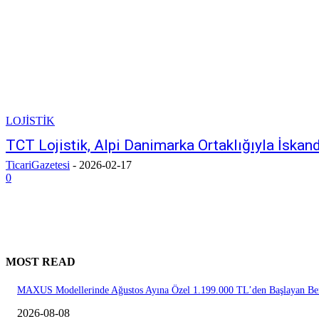
LOJİSTİK
TCT Lojistik, Alpi Danimarka Ortaklığıyla İskand
TicariGazetesi
-
2026-02-17
0
MOST READ
MAXUS Modellerinde Ağustos Ayına Özel 1.199.000 TL’den Başlayan Ben
2026-08-08