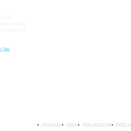
n dakika
haber portalıdır.
türlü telif hakkı
/ Tel:
ANA SAYFA
GENEL
AĞIR VASITALAR
DENİZ Y