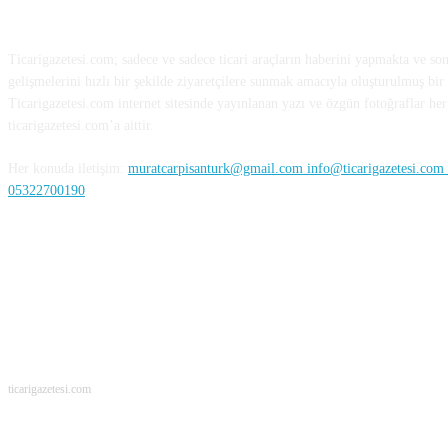
HAKKIMIZDA
Ticarigazetesi.com; sadece ve sadece ticari araçların haberini yapmakta ve so
gelişmelerini hızlı bir şekilde ziyaretçilere sunmak amacıyla oluşturulmuş bir 
Ticarigazetesi.com internet sitesinde yayınlanan yazı ve özgün fotoğraflar her 
ticarigazetesi.com’a aittir.
Her konuda iletişim:
muratcarpisanturk@gmail.com info@ticarigazetesi.com /
05322700190
BENİ TAKİP ET
ticarigazetesi.com