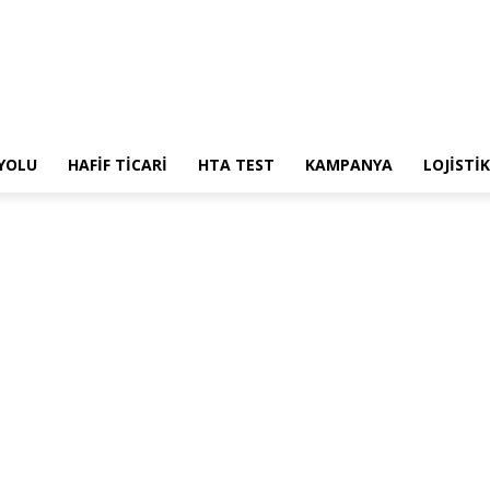
 YOLU
HAFİF TİCARİ
HTA TEST
KAMPANYA
LOJİSTİK