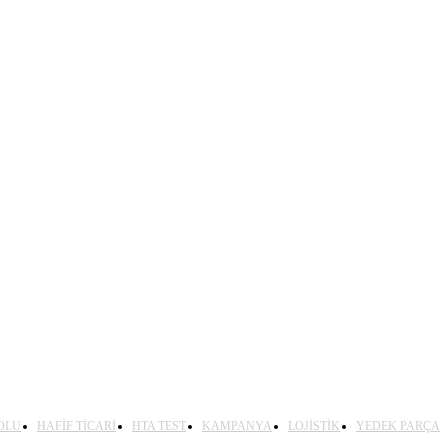
OLU
HAFİF TİCARİ
HTA TEST
KAMPANYA
LOJİSTİK
YEDEK PARÇA