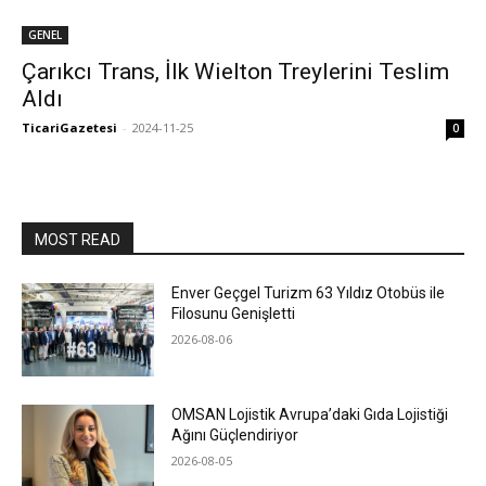
GENEL
Çarıkcı Trans, İlk Wielton Treylerini Teslim
Aldı
TicariGazetesi
-
2024-11-25
0
MOST READ
Enver Geçgel Turizm 63 Yıldız Otobüs ile
Filosunu Genişletti
2026-08-06
OMSAN Lojistik Avrupa’daki Gıda Lojistiği
Ağını Güçlendiriyor
2026-08-05