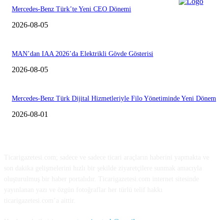
Mercedes-Benz Türk’te Yeni CEO Dönemi
2026-08-05
MAN’dan IAA 2026’da Elektrikli Gövde Gösterisi
2026-08-05
Mercedes-Benz Türk Dijital Hizmetleriyle Filo Yönetiminde Yeni Dönem
2026-08-01
HAKKIMIZDA
Ticarigazetesi.com; sadece ve sadece ticari araçların haberini yapmakta ve
son dakika gelişmelerini hızlı bir şekilde ziyaretçilere sunmak amacıyla
oluşturulmuş bir haber portalıdır. Ticarigazetesi.com internet sitesinde
yayınlanan yazı ve özgün fotoğraflar her türlü telif hakkı
ticarigazetesi.com’a aittir.