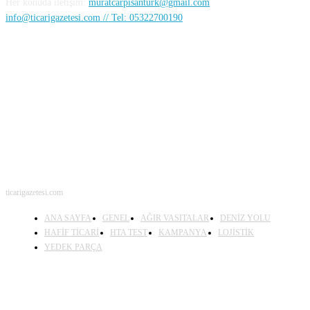
Her konuda iletişim:
muratcarpisanturk@gmail.com
info@ticarigazetesi.com // Tel: 05322700190
BENİ TAKİP ET
ticarigazetesi.com
ANA SAYFA
GENEL
AĞIR VASITALAR
DENİZ YOLU
HAFİF TİCARİ
HTA TEST
KAMPANYA
LOJİSTİK
YEDEK PARÇA