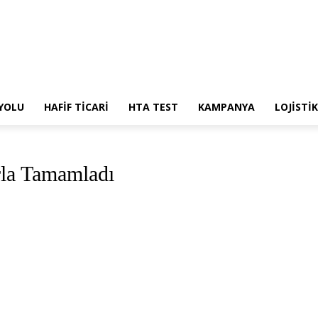
 YOLU
HAFİF TİCARİ
HTA TEST
KAMPANYA
LOJİSTİK
la Tamamladı