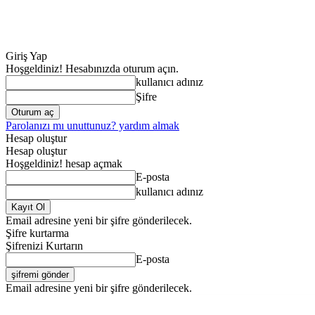
Giriş Yap
Hoşgeldiniz! Hesabınızda oturum açın.
kullanıcı adınız
Şifre
Parolanızı mı unuttunuz? yardım almak
Hesap oluştur
Hesap oluştur
Hoşgeldiniz! hesap açmak
E-posta
kullanıcı adınız
Email adresine yeni bir şifre gönderilecek.
Şifre kurtarma
Şifrenizi Kurtarın
E-posta
Email adresine yeni bir şifre gönderilecek.
ANA SAYFA
GENE
Perşembe, Ağustos 6, 2026
Giriş Yap / Kayıt Ol