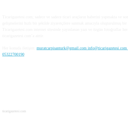
HAKKIMIZDA
Ticarigazetesi.com; sadece ve sadece ticari araçların haberini yapmakta ve so
gelişmelerini hızlı bir şekilde ziyaretçilere sunmak amacıyla oluşturulmuş bir 
Ticarigazetesi.com internet sitesinde yayınlanan yazı ve özgün fotoğraflar her 
ticarigazetesi.com’a aittir.
Her konuda iletişim:
muratcarpisanturk@gmail.com info@ticarigazetesi.com /
05322700190
BENİ TAKİP ET
ticarigazetesi.com