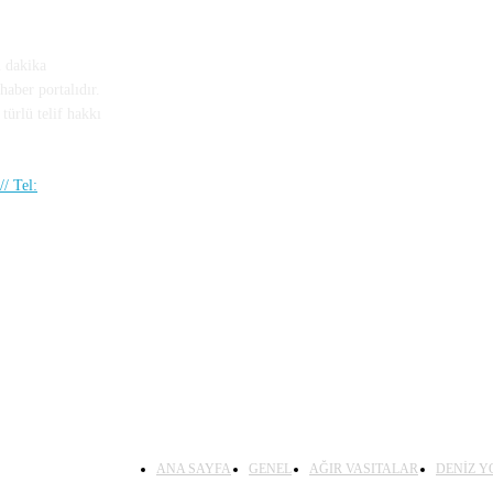
n dakika
haber portalıdır.
türlü telif hakkı
/ Tel:
ANA SAYFA
GENEL
AĞIR VASITALAR
DENİZ Y