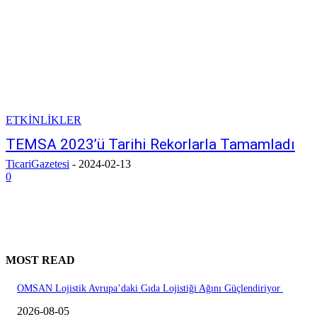
ETKİNLİKLER
TEMSA 2023’ü Tarihi Rekorlarla Tamamladı
TicariGazetesi
-
2024-02-13
0
MOST READ
OMSAN Lojistik Avrupa’daki Gıda Lojistiği Ağını Güçlendiriyor
2026-08-05