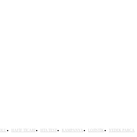
OLU
HAFİF TİCARİ
HTA TEST
KAMPANYA
LOJİSTİK
YEDEK PARÇA