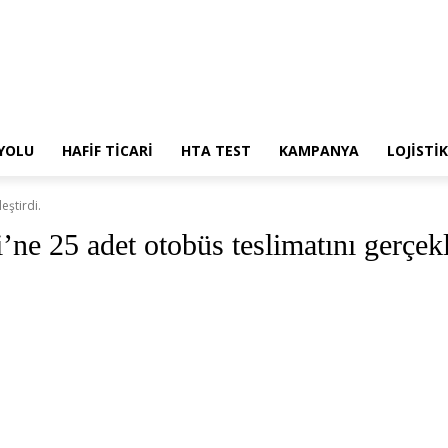
 YOLU
HAFİF TİCARİ
HTA TEST
KAMPANYA
LOJİSTİK
eştirdi.
ne 25 adet otobüs teslimatını gerçekl