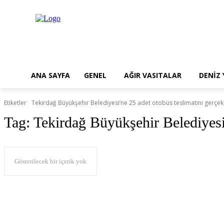
ANA SAYFA
GENEL
AĞIR VASITALAR
DENİZ
Etiketler
Tekirdağ Büyükşehir Belediyesi’ne 25 adet otobüs teslimatını gerçekl
Tag:
Tekirdağ Büyükşehir Belediyesi’
Gösterilecek bir içerik yok