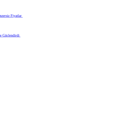
zersiz Fiyatlar
le Güçlendirdi