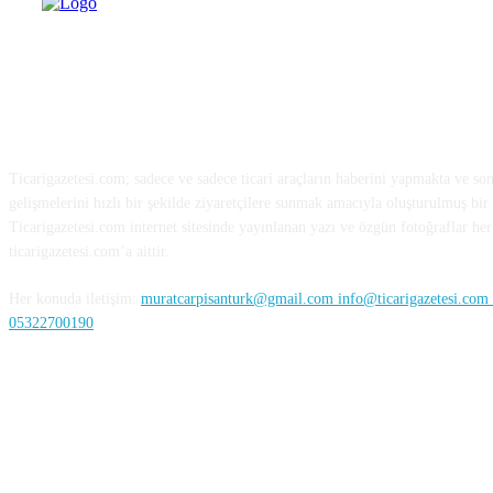
HAKKIMIZDA
Ticarigazetesi.com; sadece ve sadece ticari araçların haberini yapmakta ve so
gelişmelerini hızlı bir şekilde ziyaretçilere sunmak amacıyla oluşturulmuş bir 
Ticarigazetesi.com internet sitesinde yayınlanan yazı ve özgün fotoğraflar her 
ticarigazetesi.com’a aittir.
Her konuda iletişim:
muratcarpisanturk@gmail.com info@ticarigazetesi.com /
05322700190
BENİ TAKİP ET