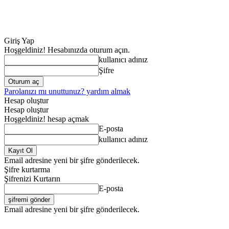
Giriş Yap
Hoşgeldiniz! Hesabınızda oturum açın.
kullanıcı adınız
Şifre
Parolanızı mı unuttunuz? yardım almak
Hesap oluştur
Hesap oluştur
Hoşgeldiniz! hesap açmak
E-posta
kullanıcı adınız
Email adresine yeni bir şifre gönderilecek.
Şifre kurtarma
Şifrenizi Kurtarın
E-posta
Email adresine yeni bir şifre gönderilecek.
ANA SAYFA
GENE
Cumartesi, Ağustos 8, 2026
Giriş Yap / Kayıt Ol