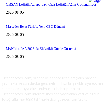
OMSAN Lojistik Avrupa’daki Gıda Lojistiği Ağını Güçlendiriyor
2026-08-05
Mercedes-Benz Türk’te Yeni CEO Dönemi
2026-08-05
MAN’dan IAA 2026’da Elektrikli Gövde Gösterisi
2026-08-05
HAKKIMIZDA
Ticarigazetesi.com; sadece ve sadece ticari araçların haberini
yapmakta ve son dakika gelişmelerini hızlı bir şekilde ziyaretçilere
sunmak amacıyla oluşturulmuş bir haber portalıdır.
Ticarigazetesi.com internet sitesinde yayınlanan yazı ve özgün
fotoğraflar her türlü telif hakkı ticarigazetesi.com’a aittir.