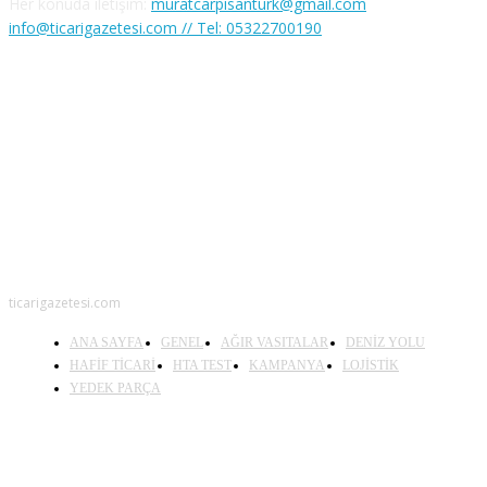
Her konuda iletişim:
muratcarpisanturk@gmail.com
info@ticarigazetesi.com // Tel: 05322700190
BENİ TAKİP ET
ticarigazetesi.com
ANA SAYFA
GENEL
AĞIR VASITALAR
DENİZ YOLU
HAFİF TİCARİ
HTA TEST
KAMPANYA
LOJİSTİK
YEDEK PARÇA