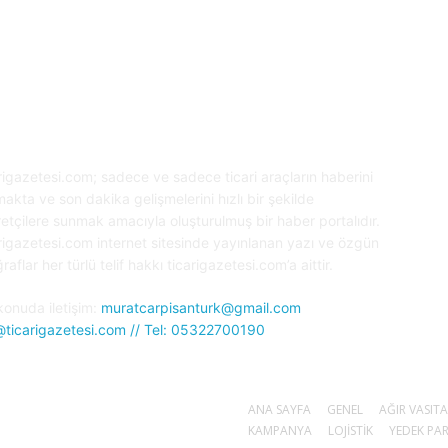
KKIMIZDA
B
rigazetesi.com; sadece ve sadece ticari araçların haberini
akta ve son dakika gelişmelerini hızlı bir şekilde
retçilere sunmak amacıyla oluşturulmuş bir haber portalıdır.
rigazetesi.com internet sitesinde yayınlanan yazı ve özgün
raflar her türlü telif hakkı ticarigazetesi.com’a aittir.
konuda iletişim:
muratcarpisanturk@gmail.com
@ticarigazetesi.com // Tel: 05322700190
ANA SAYFA
GENEL
AĞIR VASIT
KAMPANYA
LOJİSTİK
YEDEK PA