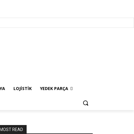
T
KAMPANYA
LOJİSTİK
YEDEK PARÇA
YA
LOJİSTİK
YEDEK PARÇA
MOST READ