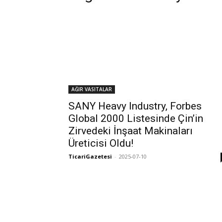
AĞIR VASITALAR
SANY Heavy Industry, Forbes
Global 2000 Listesinde Çin’in
Zirvedeki İnşaat Makinaları
Üreticisi Oldu!
TicariGazetesi
-
2025-07-10