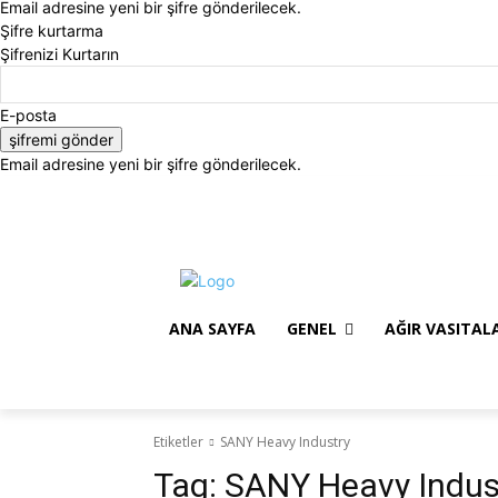
Email adresine yeni bir şifre gönderilecek.
Şifre kurtarma
Şifrenizi Kurtarın
E-posta
Email adresine yeni bir şifre gönderilecek.
Cumartesi, Ağustos 8, 2026
Giriş Yap / Kayıt Ol
AN
ANA SAYFA
GENEL
AĞIR VASITAL
Etiketler
SANY Heavy Industry
Tag:
SANY Heavy Indus