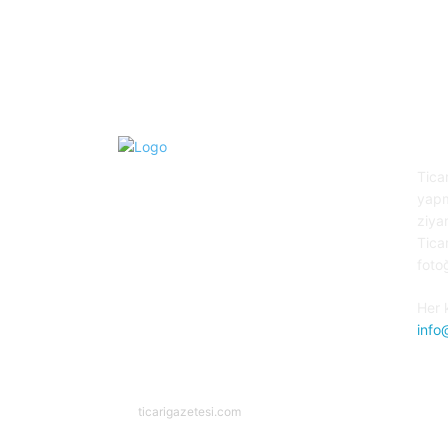
HA
Tica
yapm
ziya
Tica
fotoğ
Her 
info
ticarigazetesi.com