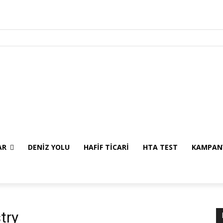
A SAYFA
GENEL
AĞIR VASITALAR
DENİZ YOLU
HAFİF TİCARİ
HTA TES
AR
DENİZ YOLU
HAFİF TİCARİ
HTA TEST
KAMPAN
try