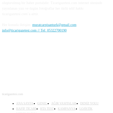
oluşturulmuş bir haber portalıdır. Ticarigazetesi.com internet sitesinde
yayınlanan yazı ve özgün fotoğraflar her türlü telif hakkı
ticarigazetesi.com’a aittir.
Her konuda iletişim:
muratcarpisanturk@gmail.com
info@ticarigazetesi.com // Tel: 05322700190
BENİ TAKİP ET
ticarigazetesi.com
ANA SAYFA
GENEL
AĞIR VASITALAR
DENİZ YOLU
HAFİF TİCARİ
HTA TEST
KAMPANYA
LOJİSTİK