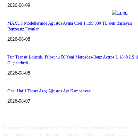
2026-08-09
MAXUS Modellerinde Ağustos Ayına Özel 1.199.000 TL’den Başlayan
Benzersiz Fiyatlar
2026-08-08
Tur Transit Lojistik, Filosunu 50 Yeni Mercedes-Benz Actros L 1848 LS i
Güçlendirdi
2026-08-08
Opel Hafif Ticari Araç Ağustos Ayı Kampanyası
2026-08-07
HAKKIMIZDA
Ticarigazetesi.com; sadece ve sadece ticari araçların haberini yapmakta ve
son dakika gelişmelerini hızlı bir şekilde ziyaretçilere sunmak amacıyla