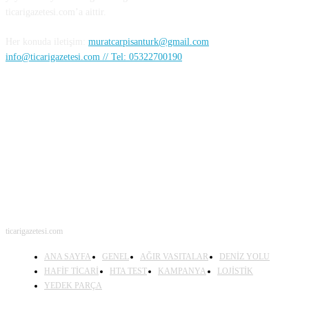
ticarigazetesi.com’a aittir.
Her konuda iletişim:
muratcarpisanturk@gmail.com
info@ticarigazetesi.com // Tel: 05322700190
BENİ TAKİP ET
ticarigazetesi.com
ANA SAYFA
GENEL
AĞIR VASITALAR
DENİZ YOLU
HAFİF TİCARİ
HTA TEST
KAMPANYA
LOJİSTİK
YEDEK PARÇA