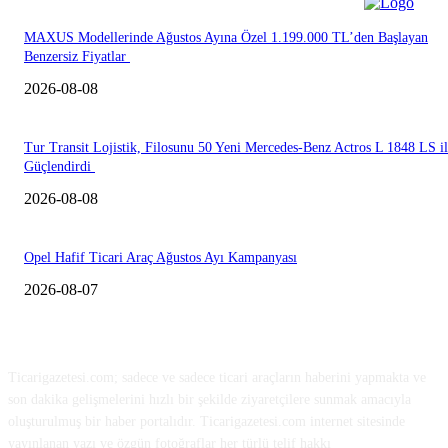
MAXUS Modellerinde Ağustos Ayına Özel 1.199.000 TL’den Başlayan
Benzersiz Fiyatlar
2026-08-08
Tur Transit Lojistik, Filosunu 50 Yeni Mercedes-Benz Actros L 1848 LS i
Güçlendirdi
2026-08-08
Opel Hafif Ticari Araç Ağustos Ayı Kampanyası
2026-08-07
HAKKIMIZDA
Ticarigazetesi.com; sadece ve sadece ticari araçların haberini yapmakta ve
son dakika gelişmelerini hızlı bir şekilde ziyaretçilere sunmak amacıyla
oluşturulmuş bir haber portalıdır. Ticarigazetesi.com internet sitesinde
yayınlanan yazı ve özgün fotoğraflar her türlü telif hakkı