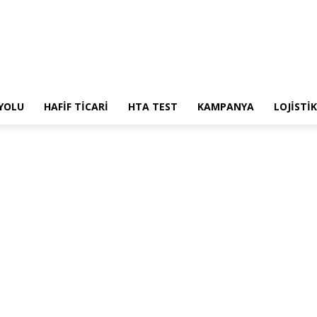
 YOLU
HAFİF TİCARİ
HTA TEST
KAMPANYA
LOJİSTİK