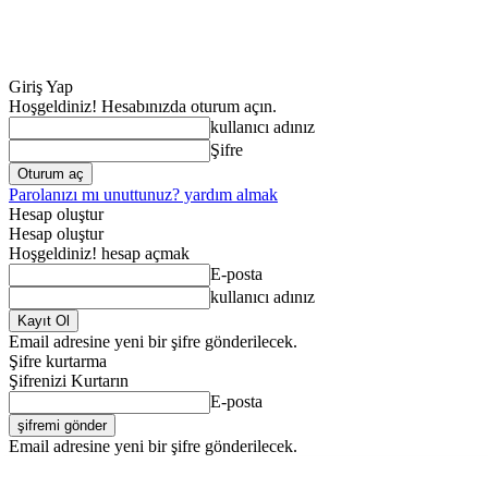
Giriş Yap
Hoşgeldiniz! Hesabınızda oturum açın.
kullanıcı adınız
Şifre
Parolanızı mı unuttunuz? yardım almak
Hesap oluştur
Hesap oluştur
Hoşgeldiniz! hesap açmak
E-posta
kullanıcı adınız
Email adresine yeni bir şifre gönderilecek.
Şifre kurtarma
Şifrenizi Kurtarın
E-posta
Email adresine yeni bir şifre gönderilecek.
ANA SAYFA
GENE
Cumartesi, Ağustos 8, 2026
Giriş Yap / Kayıt Ol