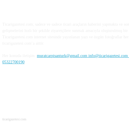
HAKKIMIZDA
Ticarigazetesi.com; sadece ve sadece ticari araçların haberini yapmakta ve so
gelişmelerini hızlı bir şekilde ziyaretçilere sunmak amacıyla oluşturulmuş bir 
Ticarigazetesi.com internet sitesinde yayınlanan yazı ve özgün fotoğraflar her 
ticarigazetesi.com’a aittir.
Her konuda iletişim:
muratcarpisanturk@gmail.com info@ticarigazetesi.com /
05322700190
BENİ TAKİP ET
ticarigazetesi.com