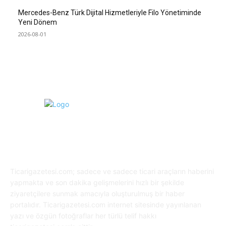
Mercedes-Benz Türk Dijital Hizmetleriyle Filo Yönetiminde
Yeni Dönem
2026-08-01
HAKKIMIZDA
Ticarigazetesi.com; sadece ve sadece ticari araçların haberini
yapmakta ve son dakika gelişmelerini hızlı bir şekilde
ziyaretçilere sunmak amacıyla oluşturulmuş bir haber
portalıdır. Ticarigazetesi.com internet sitesinde yayınlanan
yazı ve özgün fotoğraflar her türlü telif hakkı