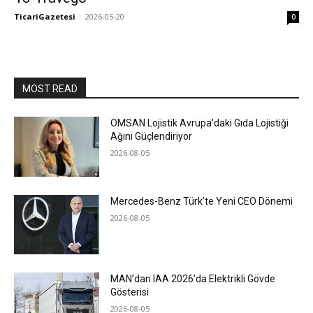
TicariGazetesi
-
2026-05-20
0
MOST READ
OMSAN Lojistik Avrupa’daki Gıda Lojistiği
Ağını Güçlendiriyor
2026-08-05
Mercedes-Benz Türk’te Yeni CEO Dönemi
2026-08-05
MAN’dan IAA 2026’da Elektrikli Gövde
Gösterisi
2026-08-05