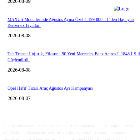
2026-08-09
MAXUS Modellerinde Ağustos Ayına Özel 1.199.000 TL’den Başlayan
Benzersiz Fiyatlar
2026-08-08
Tur Transit Lojistik, Filosunu 50 Yeni Mercedes-Benz Actros L 1848 LS i
Güçlendirdi
2026-08-08
Opel Hafif Ticari Araç Ağustos Ayı Kampanyası
2026-08-07
HAKKIMIZDA
Ticarigazetesi.com; sadece ve sadece ticari araçların haberini yapmakta ve
son dakika gelişmelerini hızlı bir şekilde ziyaretçilere sunmak amacıyla
oluşturulmuş bir haber portalıdır. Ticarigazetesi.com internet sitesinde