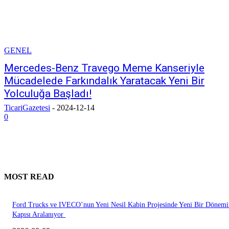
GENEL
Mercedes-Benz Travego Meme Kanseriyle
Mücadelede Farkındalık Yaratacak Yeni Bir
Yolculuğa Başladı!
TicariGazetesi
-
2024-12-14
0
MOST READ
Ford Trucks ve IVECO’nun Yeni Nesil Kabin Projesinde Yeni Bir Dönemi
Kapısı Aralanıyor