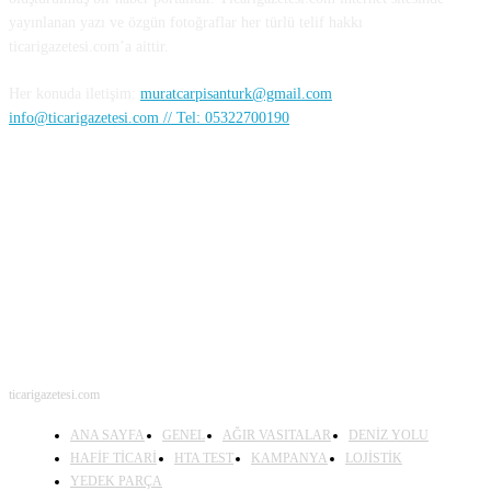
yayınlanan yazı ve özgün fotoğraflar her türlü telif hakkı
ticarigazetesi.com’a aittir.
Her konuda iletişim:
muratcarpisanturk@gmail.com
info@ticarigazetesi.com // Tel: 05322700190
BENİ TAKİP ET
ticarigazetesi.com
ANA SAYFA
GENEL
AĞIR VASITALAR
DENİZ YOLU
HAFİF TİCARİ
HTA TEST
KAMPANYA
LOJİSTİK
YEDEK PARÇA