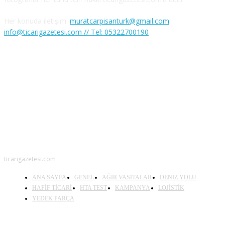
Her konuda iletişim:
muratcarpisanturk@gmail.com
info@ticarigazetesi.com // Tel: 05322700190
BENİ TAKİP ET
ticarigazetesi.com
ANA SAYFA
GENEL
AĞIR VASITALAR
DENİZ YOLU
HAFİF TİCARİ
HTA TEST
KAMPANYA
LOJİSTİK
YEDEK PARÇA