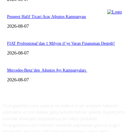
Peugeot Hafif Ticari Araç Ağustos Kampanyası
2026-08-07
FIAT Professional’dan 1 Milyon tl’ye Varan Finansman Desteği!
2026-08-07
Mercedes-Benz’den Ağustos Ayı Kampanyaları
2026-08-07
HAKKIMIZDA
Ticarigazetesi.com; sadece ve sadece ticari araçların haberini
yapmakta ve son dakika gelişmelerini hızlı bir şekilde ziyaretçilere
sunmak amacıyla oluşturulmuş bir haber portalıdır.
Ticarigazetesi.com internet sitesinde yayınlanan yazı ve özgün
fotoğraflar her türlü telif hakkı ticarigazetesi.com’a aittir.