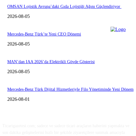
OMSAN Lojistik Avrupa’daki Gıda Lojistiği Ağını Güçlendiriyor
2026-08-05
Mercedes-Benz Türk’te Yeni CEO Dönemi
2026-08-05
MAN’dan IAA 2026’da Elektrikli Gövde Gösterisi
2026-08-05
Mercedes-Benz Türk Dijital Hizmetleriyle Filo Yönetiminde Yeni Dönem
2026-08-01
HAKKIMIZDA
Ticarigazetesi.com; sadece ve sadece ticari araçların haberini yapmakta ve
son dakika gelişmelerini hızlı bir şekilde ziyaretçilere sunmak amacıyla