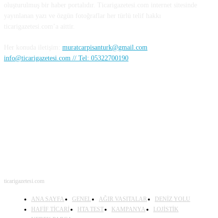
oluşturulmuş bir haber portalıdır. Ticarigazetesi.com internet sitesinde
yayınlanan yazı ve özgün fotoğraflar her türlü telif hakkı
ticarigazetesi.com’a aittir.
Her konuda iletişim:
muratcarpisanturk@gmail.com
info@ticarigazetesi.com // Tel: 05322700190
BENİ TAKİP ET
ticarigazetesi.com
ANA SAYFA
GENEL
AĞIR VASITALAR
DENİZ YOLU
HAFİF TİCARİ
HTA TEST
KAMPANYA
LOJİSTİK