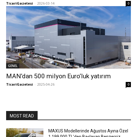
TicariGazetesi
-
2026-03-14
0
GENEL
MAN’dan 500 milyon Euro’luk yatırım
TicariGazetesi
-
2025-04-26
0
MOST READ
MAXUS Modellerinde Ağustos Ayına Özel
1.199.000 TL’den Başlayan Benzersiz