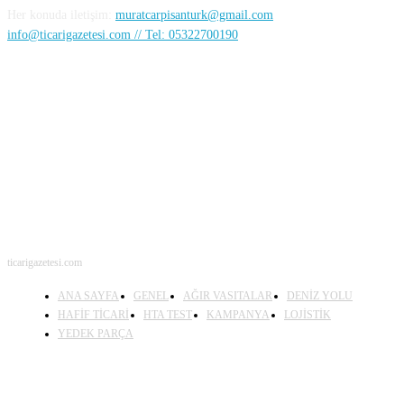
Her konuda iletişim:
muratcarpisanturk@gmail.com
info@ticarigazetesi.com // Tel: 05322700190
BENİ TAKİP ET
ticarigazetesi.com
ANA SAYFA
GENEL
AĞIR VASITALAR
DENİZ YOLU
HAFİF TİCARİ
HTA TEST
KAMPANYA
LOJİSTİK
YEDEK PARÇA