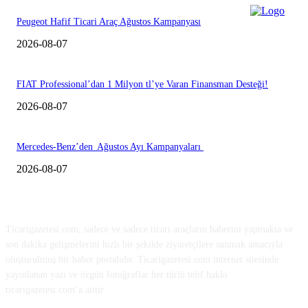
Peugeot Hafif Ticari Araç Ağustos Kampanyası
2026-08-07
FIAT Professional’dan 1 Milyon tl’ye Varan Finansman Desteği!
2026-08-07
Mercedes-Benz’den Ağustos Ayı Kampanyaları
2026-08-07
HAKKIMIZDA
Ticarigazetesi.com; sadece ve sadece ticari araçların haberini yapmakta ve
son dakika gelişmelerini hızlı bir şekilde ziyaretçilere sunmak amacıyla
oluşturulmuş bir haber portalıdır. Ticarigazetesi.com internet sitesinde
yayınlanan yazı ve özgün fotoğraflar her türlü telif hakkı
ticarigazetesi.com’a aittir.