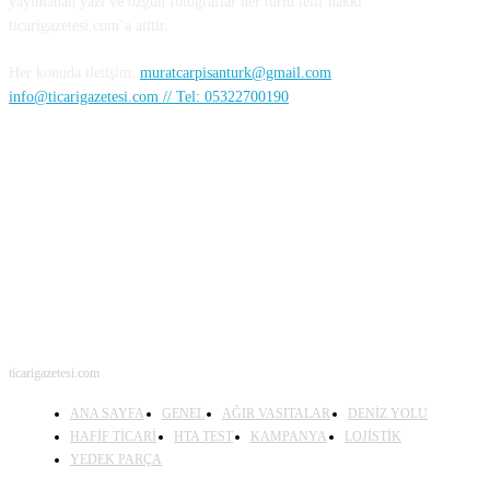
yayınlanan yazı ve özgün fotoğraflar her türlü telif hakkı
ticarigazetesi.com’a aittir.
Her konuda iletişim:
muratcarpisanturk@gmail.com
info@ticarigazetesi.com // Tel: 05322700190
BENİ TAKİP ET
ticarigazetesi.com
ANA SAYFA
GENEL
AĞIR VASITALAR
DENİZ YOLU
HAFİF TİCARİ
HTA TEST
KAMPANYA
LOJİSTİK
YEDEK PARÇA