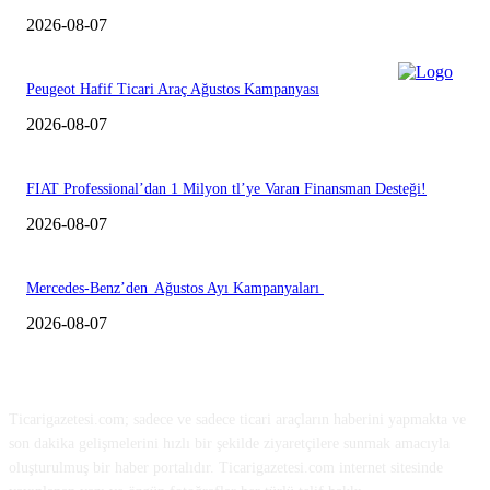
2026-08-07
Peugeot Hafif Ticari Araç Ağustos Kampanyası
2026-08-07
FIAT Professional’dan 1 Milyon tl’ye Varan Finansman Desteği!
2026-08-07
Mercedes-Benz’den Ağustos Ayı Kampanyaları
2026-08-07
HAKKIMIZDA
Ticarigazetesi.com; sadece ve sadece ticari araçların haberini yapmakta ve
son dakika gelişmelerini hızlı bir şekilde ziyaretçilere sunmak amacıyla
oluşturulmuş bir haber portalıdır. Ticarigazetesi.com internet sitesinde