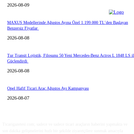
2026-08-09
MAXUS Modellerinde Ağustos Ayına Özel 1.199.000 TL’den Başlayan
Benzersiz Fiyatlar
2026-08-08
Tur Transit Lojistik, Filosunu 50 Yeni Mercedes-Benz Actros L 1848 LS i
Güçlendirdi
2026-08-08
Opel Hafif Ticari Araç Ağustos Ayı Kampanyası
2026-08-07
HAKKIMIZDA
Ticarigazetesi.com; sadece ve sadece ticari araçların haberini yapmakta ve
son dakika gelişmelerini hızlı bir şekilde ziyaretçilere sunmak amacıyla