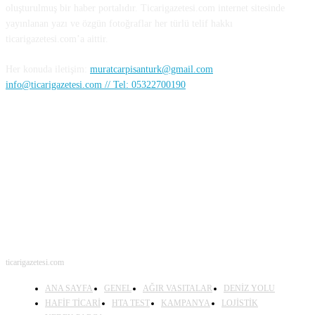
oluşturulmuş bir haber portalıdır. Ticarigazetesi.com internet sitesinde
yayınlanan yazı ve özgün fotoğraflar her türlü telif hakkı
ticarigazetesi.com’a aittir.
Her konuda iletişim:
muratcarpisanturk@gmail.com
info@ticarigazetesi.com // Tel: 05322700190
BENİ TAKİP ET
ticarigazetesi.com
ANA SAYFA
GENEL
AĞIR VASITALAR
DENİZ YOLU
HAFİF TİCARİ
HTA TEST
KAMPANYA
LOJİSTİK