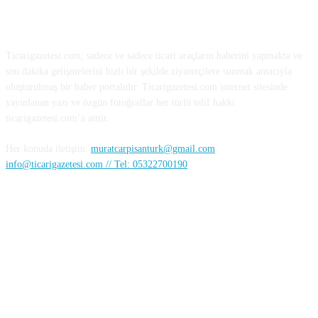
HAKKIMIZDA
Ticarigazetesi.com; sadece ve sadece ticari araçların haberini yapmakta ve
son dakika gelişmelerini hızlı bir şekilde ziyaretçilere sunmak amacıyla
oluşturulmuş bir haber portalıdır. Ticarigazetesi.com internet sitesinde
yayınlanan yazı ve özgün fotoğraflar her türlü telif hakkı
ticarigazetesi.com’a aittir.
Her konuda iletişim:
muratcarpisanturk@gmail.com
info@ticarigazetesi.com // Tel: 05322700190
BENİ TAKİP ET