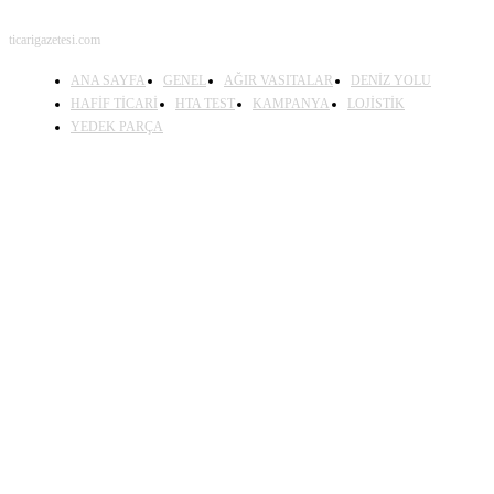
ticarigazetesi.com
ANA SAYFA
GENEL
AĞIR VASITALAR
DENİZ YOLU
HAFİF TİCARİ
HTA TEST
KAMPANYA
LOJİSTİK
YEDEK PARÇA