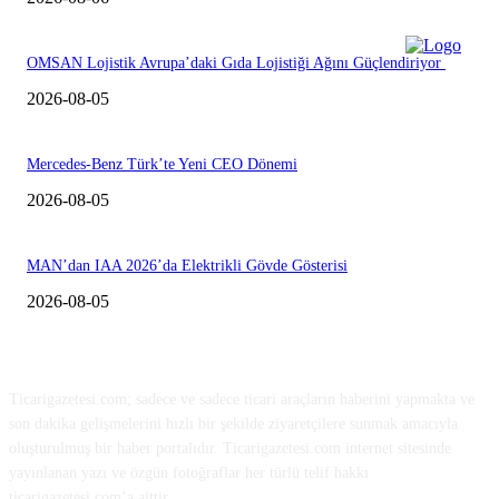
OMSAN Lojistik Avrupa’daki Gıda Lojistiği Ağını Güçlendiriyor
2026-08-05
Mercedes-Benz Türk’te Yeni CEO Dönemi
2026-08-05
MAN’dan IAA 2026’da Elektrikli Gövde Gösterisi
2026-08-05
HAKKIMIZDA
Ticarigazetesi.com; sadece ve sadece ticari araçların haberini yapmakta ve
son dakika gelişmelerini hızlı bir şekilde ziyaretçilere sunmak amacıyla
oluşturulmuş bir haber portalıdır. Ticarigazetesi.com internet sitesinde
yayınlanan yazı ve özgün fotoğraflar her türlü telif hakkı
ticarigazetesi.com’a aittir.