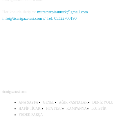
Her konuda iletişim:
muratcarpisanturk@gmail.com
info@ticarigazetesi.com // Tel: 05322700190
BENİ TAKİP ET
ticarigazetesi.com
ANA SAYFA
GENEL
AĞIR VASITALAR
DENİZ YOLU
HAFİF TİCARİ
HTA TEST
KAMPANYA
LOJİSTİK
YEDEK PARÇA