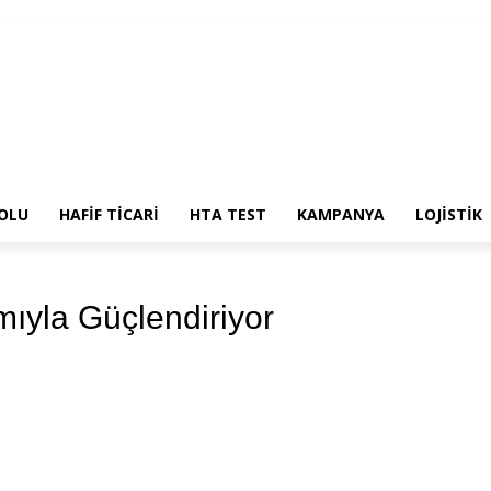
ĞIR VASITALAR
DENİZ YOLU
HAFİF TİCARİ
HTA TEST
KAMPANYA
LOJİSTİ
YOLU
HAFİF TİCARİ
HTA TEST
KAMPANYA
LOJİSTİK
mıyla Güçlendiriyor