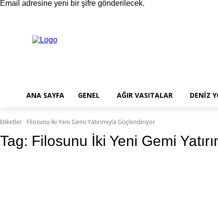
Email adresine yeni bir şifre gönderilecek.
ANA SAYFA
GENEL
A
Cuma, Ağustos 7, 2026
Giriş Yap / Kayıt Ol
ANA SAYFA
GENEL
AĞIR VASITALAR
DENİZ 
Etiketler
Filosunu İki Yeni Gemi Yatırımıyla Güçlendiriyor
Tag:
Filosunu İki Yeni Gemi Yatırı