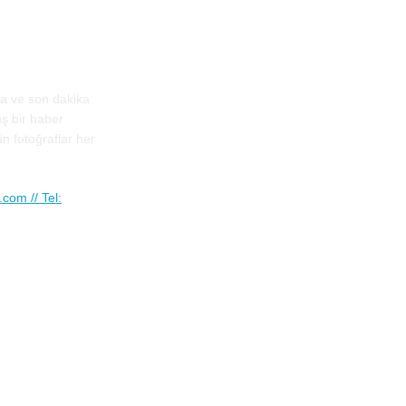
ta ve son dakika
uş bir haber
ün fotoğraflar her
com // Tel: