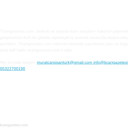
HAKKIMIZDA
Ticarigazetesi.com; sadece ve sadece ticari araçların haberini yapmak
gelişmelerini hızlı bir şekilde ziyaretçilere sunmak amacıyla oluşturulm
portalıdır. Ticarigazetesi.com internet sitesinde yayınlanan yazı ve özg
türlü telif hakkı ticarigazetesi.com’a aittir.
Her konuda iletişim:
muratcarpisanturk@gmail.com info@ticarigazetesi.
05322700190
BENİ TAKİP ET
ticarigazetesi.com